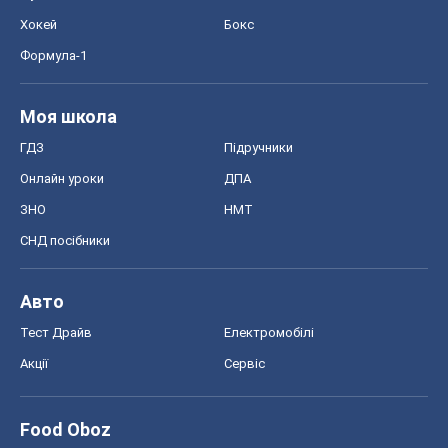
Хокей
Бокс
Формула-1
Моя школа
ГДЗ
Підручники
Онлайн уроки
ДПА
ЗНО
НМТ
СНД посібники
Авто
Тест Драйв
Електромобілі
Акції
Сервіс
Food Oboz