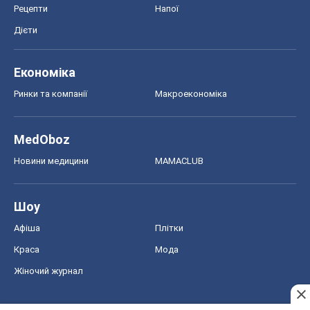
Рецепти
Напої
Дієти
Економіка
Ринки та компанії
Макроекономіка
MedOboz
Новини медицини
MAMACLUB
Шоу
Афіша
Плітки
Краса
Мода
Жіночий журнал