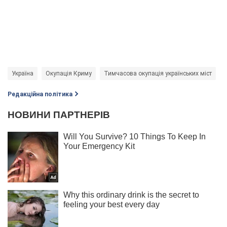
Україна
Окупація Криму
Тимчасова окупація українських міст
В
Редакційна політика