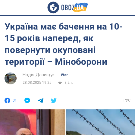
Україна має бачення на 10-
15 років наперед, як
повернути окуповані
території – Міноборони
Надія Данищук
War
28.08.2025 19:25
3,2 т.
31
РУС