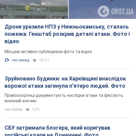
Дрони уразили НПЗ у Нижньокамську, сталась
пожежа: Генштаб розкрив деталі атаки. Фото і
відео
Місцеві активно публікували фото та відео
час назад
10,3 т.
Зруйновано будинки: на Харківщині внаслідок
ворожої атаки загинули п’ятеро людей. Фото
Правоохоронці документують наслідки атаки та фіксують
воєнний злочин
час назад
1,4 т.
СБУ затримала блогера, який коригував
російські удари на Донеччині. Фото