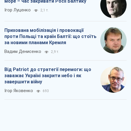
море – час закривати Росії Балтику
Ігор Луценко
2,1 т.
Прихована мобілізація і провокації
проти Польщі та країн Балтії: що стоїть
за новими планами Кремля
Вадим Денисенко
2,9 т.
Від Patriot до стратегії перемоги: що
заважає Україні закрити небо і як
завершити війну
Ігор Яковенко
693