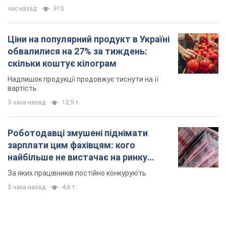
час назад
915
Ціни на популярний продукт в Україні
обвалилися на 27% за тиждень:
скільки коштує кілограм
Надлишок продукції продовжує тиснути на її
вартість
3 часа назад
12,5 т.
Роботодавці змушені піднімати
зарплати цим фахівцям: кого
найбільше не вистачає на ринку
праці
За яких працівників постійно конкурують
3 часа назад
4,6 т.