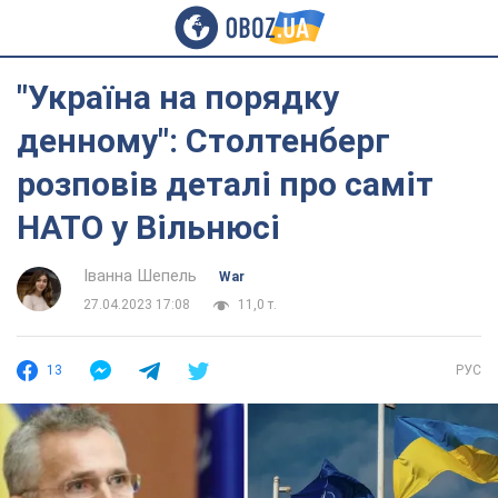
"Україна на порядку
денному": Столтенберг
розповів деталі про саміт
НАТО у Вільнюсі
Іванна Шепель
War
27.04.2023 17:08
11,0 т.
13
РУС