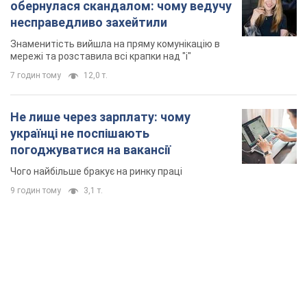
обернулася скандалом: чому ведучу
несправедливо захейтили
Знаменитість вийшла на пряму комунікацію в
мережі та розставила всі крапки над "і"
7 годин тому
12,0 т.
Не лише через зарплату: чому
українці не поспішають
погоджуватися на вакансії
Чого найбільше бракує на ринку праці
9 годин тому
3,1 т.