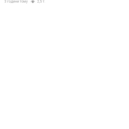
3 години тому
2,5 т.