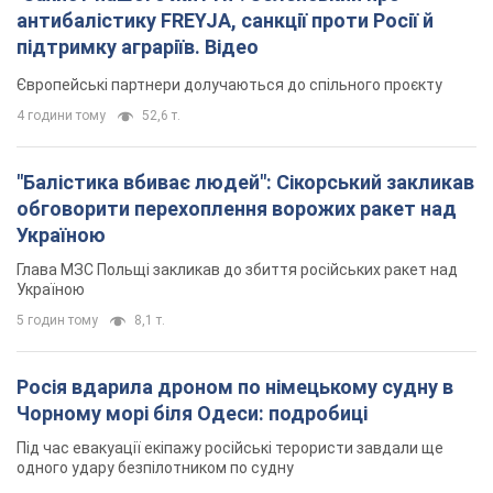
антибалістику FREYJA, санкції проти Росії й
підтримку аграріїв. Відео
Європейські партнери долучаються до спільного проєкту
4 години тому
52,6 т.
"Балістика вбиває людей": Сікорський закликав
обговорити перехоплення ворожих ракет над
Україною
Глава МЗС Польщі закликав до збиття російських ракет над
Україною
5 годин тому
8,1 т.
Росія вдарила дроном по німецькому судну в
Чорному морі біля Одеси: подробиці
Під час евакуації екіпажу російські терористи завдали ще
одного удару безпілотником по судну