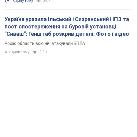
годину тому
26,7 т.
Україна уразила Ільський і Сизранський НПЗ та
пост спостереження на буровій установці
"Сиваш": Генштаб розкрив деталі. Фото і відео
Росію область всю ніч атакували БПЛА
4 години тому
3,3 т.