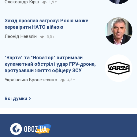
Олександр Кірш
1,9 т.
Захід проспав загрозу: Росія може
перевірити НАТО війною
Леонід Невзлін
5,5 т.
"Варта" та "Новатор" витримали
кулеметний обстріл і удар FPV-дрона,
врятувавши життя офіцеру ЗСУ
Українська Бронетехніка
4,5 т.
Всі думки