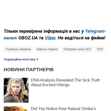
Тільки перевірена інформація в нас у
Telegram-
канал
і
OBOZ.UA та
Viber
. Не ведіться на фейки!
Російські обстріли
Війна в Україні
Повітряні сили ЗСУ
ППО
Р
Редакційна політика