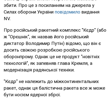
збити. Про це з посиланням на джерела у
Силах оборони України
повідомило
видання
NV.
Про російський ракетний комплекс "Кєдр" (або
ж "Орєшнік", як назвав його російський
диктатор Володимир Путін) відомо, що він є
досить свіжою розробкою російського
оборонпрому. Однак це не продукт "новітніх
технологій", як запевняв глава Кремля, а
модернізація радянської техніки.
"Кєдр" не належить до міжконтинентальних
ракет, однак ця балістична ракета все ж може
бути носієм ядерної зброї.