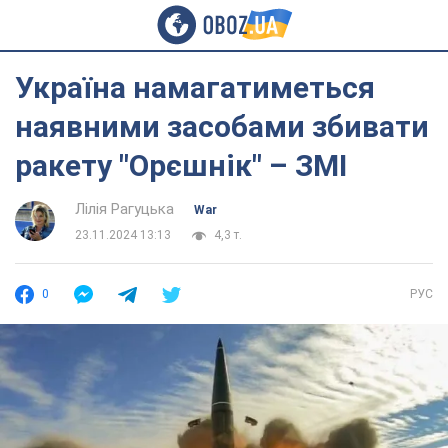
Україна намагатиметься
наявними засобами збивати
ракету "Орєшнік" – ЗМІ
Лілія Рагуцька
War
23.11.2024 13:13
4,3 т.
0
РУС