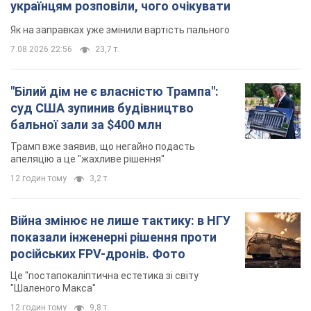
українцям розповіли, чого очікувати
Як на заправках уже змінили вартість пального
7.08.2026 22:56
23,7 т.
"Білий дім не є власністю Трампа":
суд США зупинив будівництво
бальної зали за $400 млн
Трамп вже заявив, що негайно подасть
апеляцію а це "жахливе рішення"
12 годин тому
3,2 т.
Війна змінює не лише тактику: в НГУ
показали інженерні рішення проти
російських FPV-дронів. Фото
Це "постапокаліптична естетика зі світу
"Шаленого Макса"
12 годин тому
9,8 т.