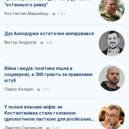
"останнього ривку"
Костянтин Машовець
7,4 т.
Дух Анкоріджа остаточно випарувався
Віктор Андрусів
6,8 т.
Війна і медіа: політика пішла в
соцмережі, а ЗМІ грають за правилами
ютуб
Павло Казарін
3,7 т.
У полоні власних міфів: як
Костянтинівка стала головною
ідеологічною пасткою для російських
окупантів
Дмитро Снєгирьов
7,4 т.