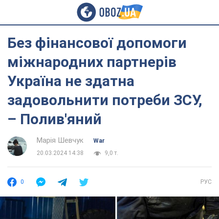
Без фінансової допомоги
міжнародних партнерів
Україна не здатна
задовольнити потреби ЗСУ,
– Полив'яний
Марія Шевчук
War
20.03.2024 14:38
9,0 т.
0
РУС