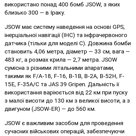
використано понад 400 бомб JSOW, з яких
близько 300 — в Іраку.
JSOW має систему наведення на основі GPS,
інерціальної навігації (ІНС) та інфрачервоного
датчика (тільки для моделі C). Довжина бомби
становить 4,06 метра, діаметр — 33 см, вага —
483 кг, а розмах крила — 2,7 метра. JSOW
сумісна з різними літальними апаратами,
такими як F/A-18, F-16, B-1B, B-2A, B-52H, F-
15E, F-35A/C та JAS 39 Gripen. Дальність її
використання варіюється від 22 км при пуску
з малої висоти до 130 км з великої висоти, а з
двигуном (JSOW-ER) — до 560 км.
JSOW є важливим засобом для проведення
сучасних військових операцій, забезпечуючи