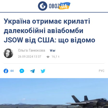
Україна отримає крилаті
далекобійні авіабомби
JSOW від США: що відомо
Ольга Ганюкова
War
26.09.2024 13:37
16,1 т.
44
РУС