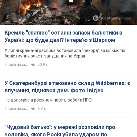
Кремль "спалює" останні запаси балістики в
Україні: що буде далі? Інтерв’ю з Шарпом
У липні країна-агресорка встановила "рекорд" за кількістю
балістичних ракет, запущених по Україні
4 часа назад
50,9 т.
У Єкатеринбурзі атаковано склад Wildberries: є
влучання, піднявся дим. Фото і відео
Не допомогла росіянам навіть робота ППО
4 часа назад
9,3 т.
"Чудовий батько": у мережі розповіли про
чоловіка, якого Росія убила ударом по