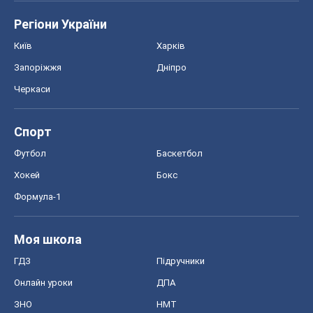
Регіони України
Київ
Харків
Запоріжжя
Дніпро
Черкаси
Спорт
Футбол
Баскетбол
Хокей
Бокс
Формула-1
Моя школа
ГДЗ
Підручники
Онлайн уроки
ДПА
ЗНО
НМТ