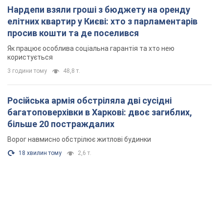
Нардепи взяли гроші з бюджету на оренду
елітних квартир у Києві: хто з парламентарів
просив кошти та де поселився
Як працює особлива соціальна гарантія та хто нею
користується
3 години тому
48,8 т.
Російська армія обстріляла дві сусідні
багатоповерхівки в Харкові: двоє загиблих,
більше 20 постраждалих
Ворог навмисно обстрілює житлові будинки
18 хвилин тому
2,6 т.