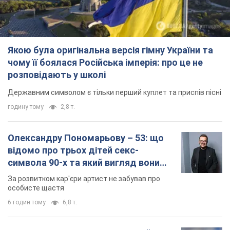
Якою була оригінальна версія гімну України та
чому її боялася Російська імперія: про це не
розповідають у школі
Державним символом є тільки перший куплет та приспів пісні
годину тому
2,8 т.
Олександру Пономарьову – 53: що
відомо про трьох дітей секс-
символа 90-х та який вигляд вони
мають
За розвитком кар'єри артист не забував про
особисте щастя
6 годин тому
6,8 т.