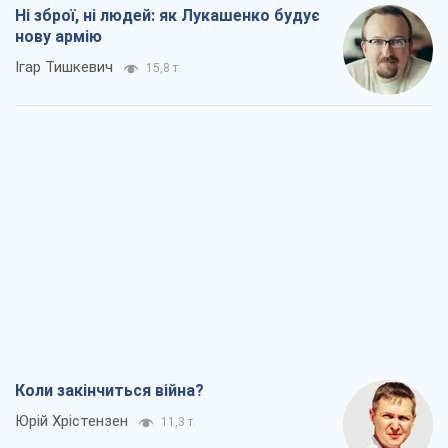
Ні зброї, ні людей: як Лукашенко будує
нову армію
Ігар Тишкевич
15,8 т.
Коли закінчиться війна?
Юрій Хрістензен
11,3 т.