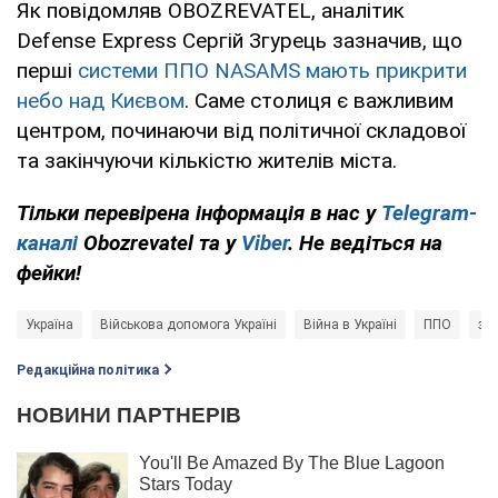
Як повідомляв OBOZREVATEL, аналітик
Defense Express Сергій Згурець зазначив, що
перші
системи ППО NASAMS мають прикрити
небо над Києвом
. Саме столиця є важливим
центром, починаючи від політичної складової
та закінчуючи кількістю жителів міста.
Тільки перевірена інформація в нас у
Telegram-
каналі
Obozrevatel та у
Viber
. Не ведіться на
фейки!
Україна
Військова допомога Україні
Війна в Україні
ППО
зб
Редакційна політика