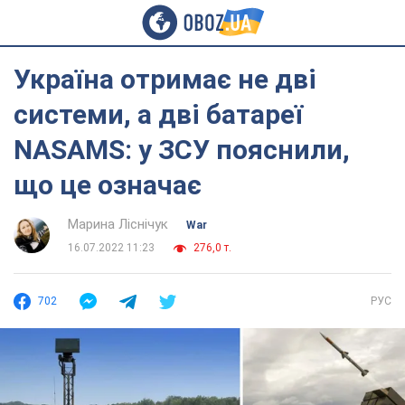
Україна отримає не дві
системи, а дві батареї
NASAMS: у ЗСУ пояснили,
що це означає
Марина Ліснічук
War
16.07.2022 11:23
276,0 т.
702
РУС