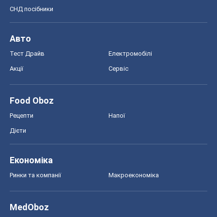
СНД посібники
Авто
Тест Драйв
Електромобілі
Акції
Сервіс
Food Oboz
Рецепти
Напої
Дієти
Економіка
Ринки та компанії
Макроекономіка
MedOboz