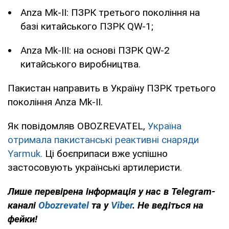
Anza Mk-II: ПЗРК третього покоління на
базі китайського ПЗРК QW-1;
Anza Mk-III: на основі ПЗРК QW-2
китайського виробництва.
Пакистан направить в Україну ПЗРК третього
покоління Anza Mk-II.
Як повідомляв OBOZREVATEL,
Україна
отримала пакистанські реактивні снаряди
Yarmuk.
Ці боєприпаси вже успішно
застосовують українські артилеристи.
Лише перевірена інформація у нас в Telegram-
каналі
Obozrevatel
та у
Viber
. Не ведіться на
фейки!