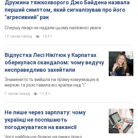
Дружина тяжкохворого Джо Байдена назвала
перший симптом, який сигналізував про його
"агресивний" рак
Спершу лікарі не надали цьому належної уваги
12 часов назад
14,9 т.
Відпустка Лесі Нікітюк у Карпатах
обернулася скандалом: чому ведучу
несправедливо захейтили
Знаменитість вийшла на пряму комунікацію в
мережі та розставила всі крапки над "і"
7 часов назад
11,8 т.
Не лише через зарплату: чому
українці не поспішають
погоджуватися на вакансії
Чого найбільше бракує на ринку праці