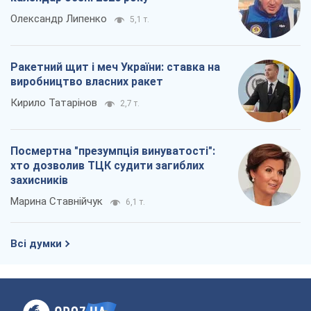
Олександр Липенко
5,1 т.
Ракетний щит і меч України: ставка на
виробництво власних ракет
Кирило Татарінов
2,7 т.
Посмертна "презумпція винуватості":
хто дозволив ТЦК судити загиблих
захисників
Марина Ставнійчук
6,1 т.
Всі думки