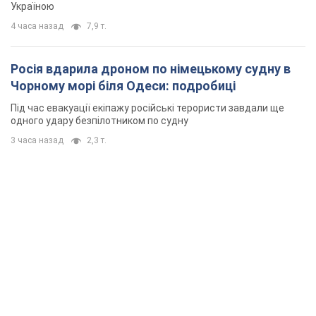
Україною
4 часа назад
7,9 т.
Росія вдарила дроном по німецькому судну в
Чорному морі біля Одеси: подробиці
Під час евакуації екіпажу російські терористи завдали ще
одного удару безпілотником по судну
3 часа назад
2,3 т.