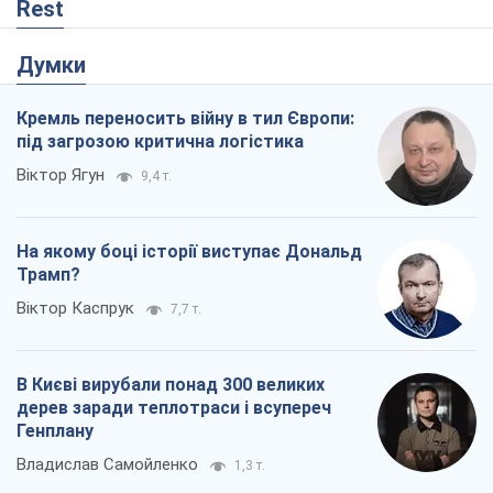
Rest
Думки
Кремль переносить війну в тил Європи:
під загрозою критична логістика
Віктор Ягун
9,4 т.
На якому боці історії виступає Дональд
Трамп?
Віктор Каспрук
7,7 т.
В Києві вирубали понад 300 великих
дерев заради теплотраси і всупереч
Генплану
Владислав Самойленко
1,3 т.