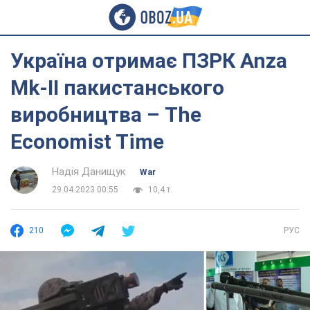
Україна отримає ПЗРК Anza
Mk-II пакистанського
виробництва – The
Economist Time
Надія Данищук
War
29.04.2023 00:55
10,4 т.
210
РУС