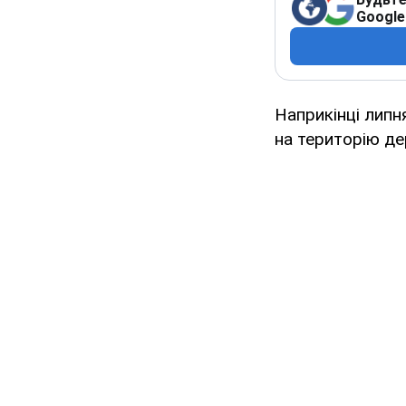
Google
Наприкінці липн
на територію де