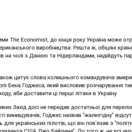
ими The Economist, до кінця року Україна може от
мериканського виробництва. Решта ж, обіцяні краї
ків на чолі з Данією та Нідерландами, надійдуть п
також цитує слова колишнього командувача амер
опі Бена Годжеса, який висловив розчарування тим
оду, аби доставити ці перші літаки в Україну.
 яких Захід досі не передав достатньої для перелом
сті винищувачів, Годжес назвав "жалюгідну" відсут
ь для українських пілотів, що він пов'язав з "полі
езидента США Джо Байдена". До того ж, не всі укра