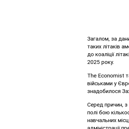
Загалом, за дан
таких літаків а
до коаліції літа
2025 року.
The Economist 
військами у Євр
знадобилося Зах
Серед причин, з
полі бою кілько
навчальних місц
адміністрації пр