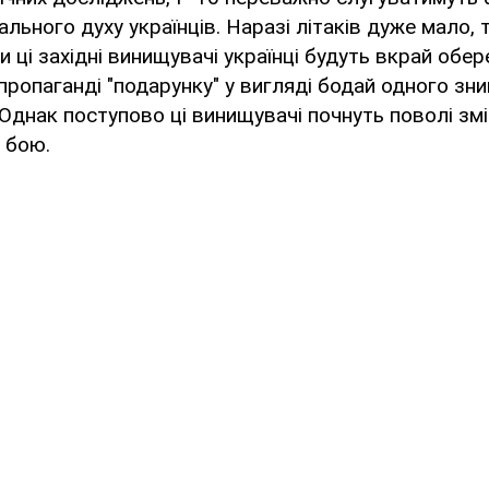
льного духу українців. Наразі літаків дуже мало, 
 ці західні винищувачі українці будуть вкрай обер
 пропаганді "подарунку" у вигляді бодай одного зн
 Однак поступово ці винищувачі почнуть поволі зм
і бою.