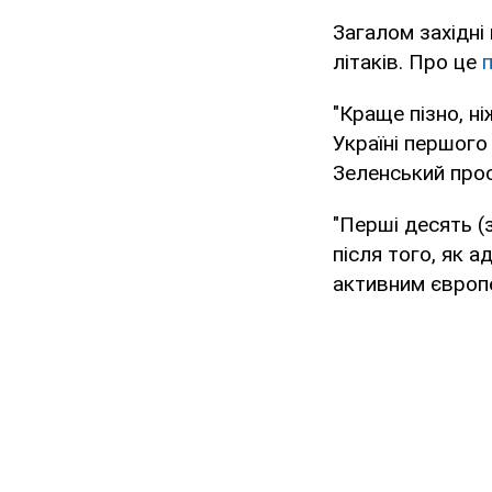
Загалом західні
літаків. Про це
"Краще пізно, ні
Україні першого
Зеленський прос
"Перші десять (
після того, як 
активним європе