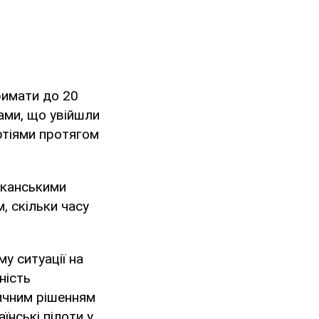
римати до 20
нами, що увійшли
артіями протягом
иканськими
, скільки часу
у ситуації на
ність
тичним рішенням
їнські пілоти у