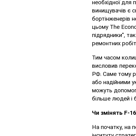
необхідної для 
винищувачів є с
бортінженерів н
цьому The Econo
підрядники", т
ремонтних робіт
Тим часом колиш
висловив переко
РФ. Саме тому р
або надійними у
можуть допомогт
більше людей і 
Чи змінять F-1
На початку, на 
інситуту страте