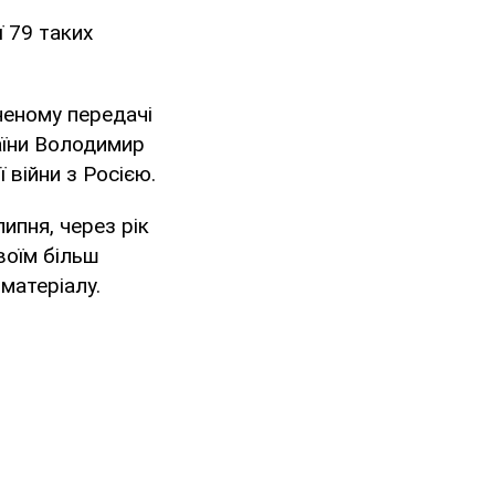
ї 79 таких
яченому передачі
аїни Володимир
війни з Росією.
ипня, через рік
воїм більш
матеріалу.