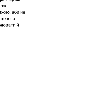
тож
ежно, аби не
ищеного
інювати й