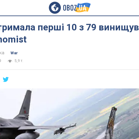
тримала перші 10 з 79 винищув
nomist
ка
War
9
5,9 т.