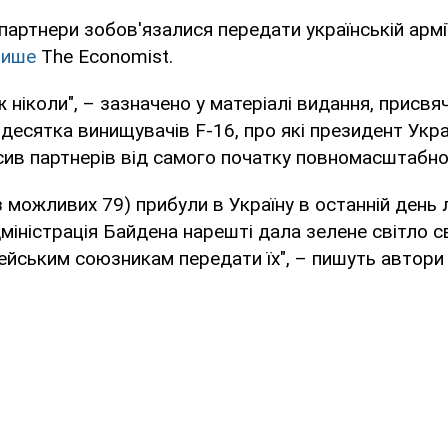
 партнери зобов'язалися передати українській армі
пише
The Economist.
ж ніколи", – зазначено у матеріалі видання, присв
 десятка винищувачів F-16, про які президент Укр
ив партнерів від самого початку повномасштабної 
з можливих 79) прибули в Україну в останній день л
адміністрація Байдена нарешті дала зелене світло с
йським союзникам передати їх", – пишуть автори 