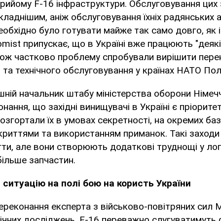
прийому F-16 інфраструктури. Обслуговування цих 
кладнішим, аніж обслуговування їхніх радянських а
еобхідно було готувати майже так само довго, як і 
mist припускає, що в Україні вже працюють "деякі 
акож частково проблему спробували вирішити пере
 та технічного обслуговування у країнах НАТО Поль
ній начальник штабу міністерства оборони Німеч
нання, що західні винищувачі в Україні є пріорит
озгортали їх в умовах секретності, на окремих ба
криттями та використанням приманок. Такі заходи
и, але вони створюють додаткові труднощі у логі
більше запчастин.
6 ситуацію на полі бою на користь України
переконання експерта з військово-повітряних сил
гічних досліджень, F-16 переважно слугуватимуть