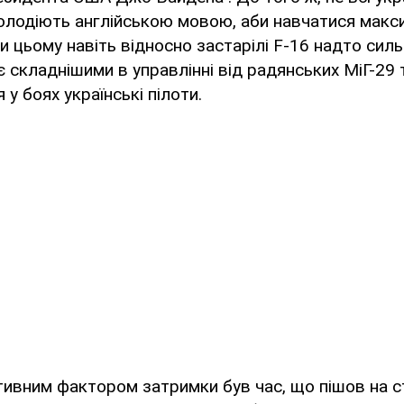
 володіють англійською мовою, аби навчатися мак
и цьому навіть відносно застарілі F-16 надто сил
є складнішими в управлінні від радянських МіГ-29 т
у боях українські пілоти.
тивним фактором затримки був час, що пішов на 