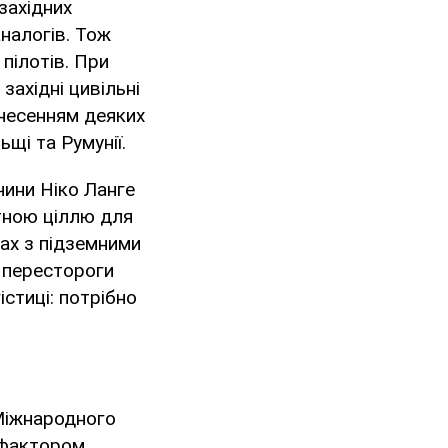
західних
налогів. Тож
пілотів. При
західні цивільні
несенням деяких
щі та Румунії.
чини Ніко Ланге
етною ціллю для
зах з підземними
 перестороги
стиці: потрібно
 Міжнародного
 фактором