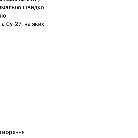
симально швидко
ьно
а Су-27, на яких
створення