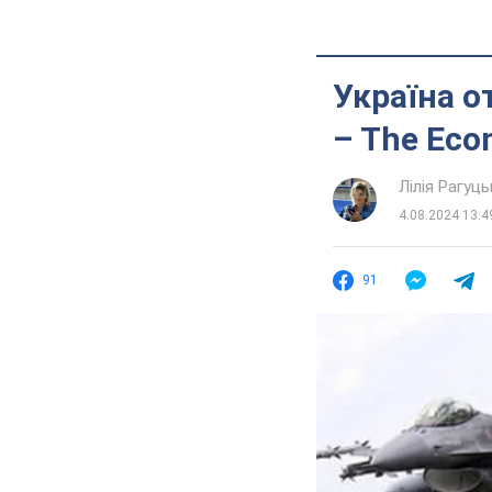
Україна о
– The Eco
Лілія Рагуць
4.08.2024 13:4
91