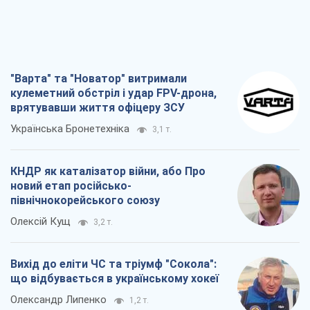
"Варта" та "Новатор" витримали
кулеметний обстріл і удар FPV-дрона,
врятувавши життя офіцеру ЗСУ
Українська Бронетехніка
3,1 т.
КНДР як каталізатор війни, або Про
новий етап російсько-
північнокорейського союзу
Олексій Кущ
3,2 т.
Вихід до еліти ЧС та тріумф "Сокола":
що відбувається в українському хокеї
Олександр Липенко
1,2 т.