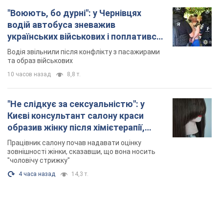
"Воюють, бо дурні": у Чернівцях
водій автобуса зневажив
українських військових і поплатився.
Відео
Водія звільнили після конфлікту з пасажирами
та образ військових
10 часов назад
8,8 т.
"Не слідкує за сексуальністю": у
Києві консультант салону краси
образив жінку після хімієтерапії,
розгорівся скандал. Фото
Працівник салону почав надавати оцінку
зовнішності жінки, сказавши, що вона носить
"чоловічу стрижку"
4 часа назад
14,3 т.