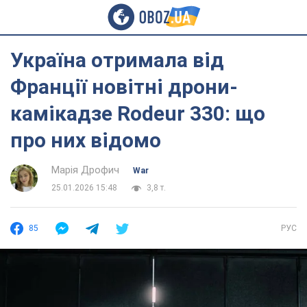
Україна отримала від
Франції новітні дрони-
камікадзе Rodeur 330: що
про них відомо
Марія Дрофич
War
25.01.2026 15:48
3,8 т.
85
РУС