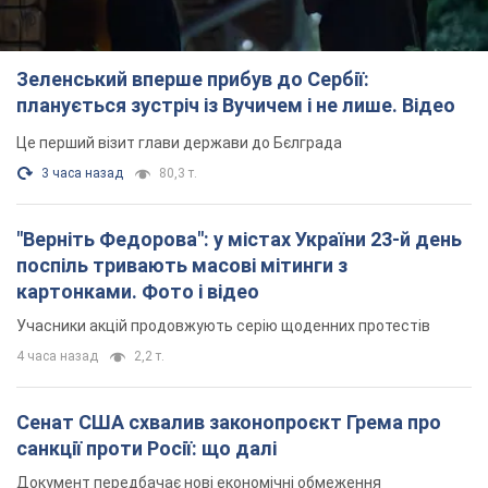
Зеленський вперше прибув до Сербії:
планується зустріч із Вучичем і не лише. Відео
Це перший візит глави держави до Бєлграда
3 часа назад
80,3 т.
"Верніть Федорова": у містах України 23-й день
поспіль тривають масові мітинги з
картонками. Фото і відео
Учасники акцій продовжують серію щоденних протестів
4 часа назад
2,2 т.
Сенат США схвалив законопроєкт Грема про
санкції проти Росії: що далі
Документ передбачає нові економічні обмеження