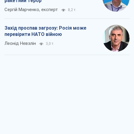
"Варта" та "Новатор" витримали
кулеметний обстріл і удар FPV-дрона,
врятувавши життя офіцеру ЗСУ
Українська Бронетехніка
3,0 т.
КНДР як каталізатор війни, або Про
новий етап російсько-
північнокорейського союзу
Олексій Кущ
3,1 т.