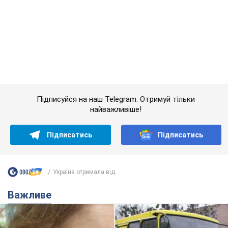
Підписатись
Підписатись
Україна отримала від...
Важливе
У Львові жінка спровокувала конфлікт,
розмовляючи російською мовою у маршрутці:
поліція склала адмінпротокол. Відео