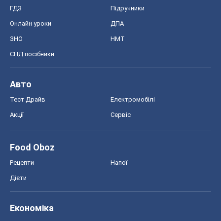
Food Oboz
Рецепти
Напої
Дієти
Економіка
Ринки та компанії
Макроекономіка
MedOboz
Новини медицини
MAMACLUB
Шоу
Афіша
Плітки
Краса
Мода
Жіночий журнал