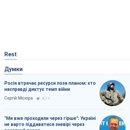
Росія втрачає ресурси поза планом: хто
насправді диктує темп війни
Сергій Місюра
8,7 т.
"Ми вже проходили через гірше": Україні
не варто піддаватися зневірі через
ракетний терор
Сергій Марченко, експерт
8,2 т.
Захід проспав загрозу: Росія може
перевірити НАТО війною
Леонід Невзлін
3,0 т.