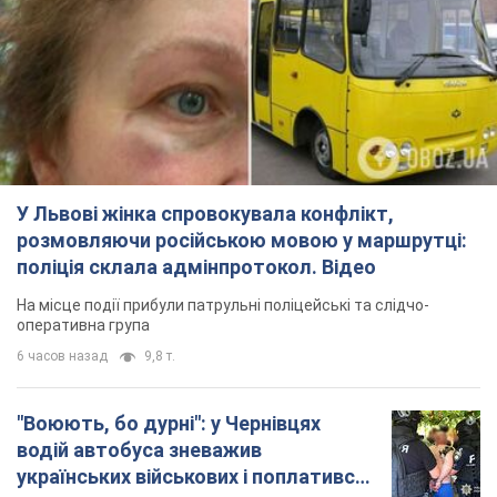
На місце події прибули патрульні поліцейські та слідчо-
оперативна група
6 часов назад
9,8 т.
"Воюють, бо дурні": у Чернівцях
водій автобуса зневажив
українських військових і поплатився.
Відео
Водія звільнили після конфлікту з пасажирами
та образ військових
9 часов назад
8,6 т.
"Не слідкує за сексуальністю": у
Києві консультант салону краси
образив жінку після хімієтерапії,
розгорівся скандал. Фото
Працівник салону почав надавати оцінку
зовнішності жінки, сказавши, що вона носить
"чоловічу стрижку"