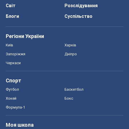
Спорт
Футбол
Баскетбол
Хокей
Бокс
Формула-1
Моя школа
ГДЗ
Підручники
Онлайн уроки
ДПА
ЗНО
НМТ
СНД посібники
Авто
Тест Драйв
Електромобілі
Акції
Сервіс