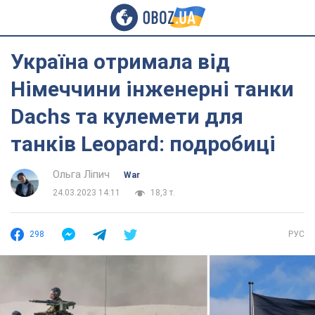
Україна отримала від
Німеччини інженерні танки
Dachs та кулемети для
танків Leopard: подробиці
Ольга Ліпич
War
24.03.2023 14:11
18,3 т.
298
РУС