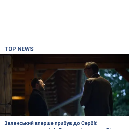
Зеленський вперше прибув до Сербії:
планується зустріч із Вучичем і не лише. Відео
Це перший візит глави держави до Бєлграда
2 часа назад
74,9 т.
"Верніть Федорова": у містах України 23-й день
поспіль тривають масові мітинги з
картонками. Фото і відео
Учасники акцій продовжують серію щоденних протестів
3 часа назад
2,1 т.