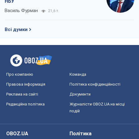
Правова інформація
Політика конфіденційності
Реклама на сайті
Документи
Редакційна політика
Журналісти OBOZ.UA на місці
подій
OBOZ.UA
Політика
Світ
Розслідування
Блоги
Суспільство
Регіони України
Київ
Харків
Запоріжжя
Дніпро
Черкаси