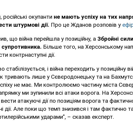
, російські окупанти
не мають успіху на тих напр
сти штурмові дії.
Про це Жданов розповів у
ефір
ив, що війна перейшла у позиційну, а
Збройні сили
 супротивника.
Більше того, на Херсонському на
ти контрнаступні дії.
 стабілізується, і війна переходить у позиційну ві
ьк тривають лише у Сєвєродонецьку та на Бахмутс
спіху не має. Ми контролюємо частину міста Сєвє
прямку ми зупинили всі атаки ворога. На Херсон
вести атакуючі дії по позиціям ворога та фактичн
і дії. Але поки що темп знизився і там фактично т
артилерійськими ударами", – сказав експерт.