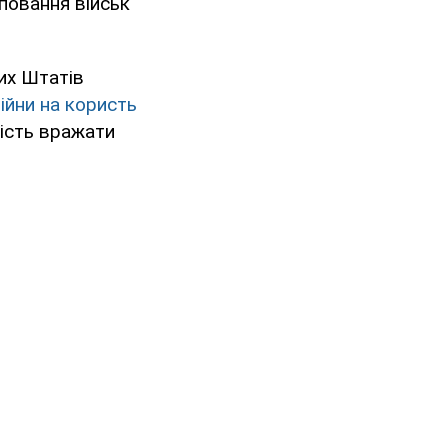
повання військ
их Штатів
війни на користь
ість вражати