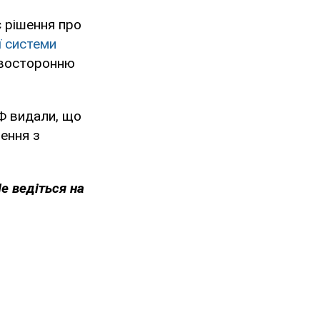
 рішення про
ї системи
двосторонню
Ф видали, що
ення з
Не ведіться на