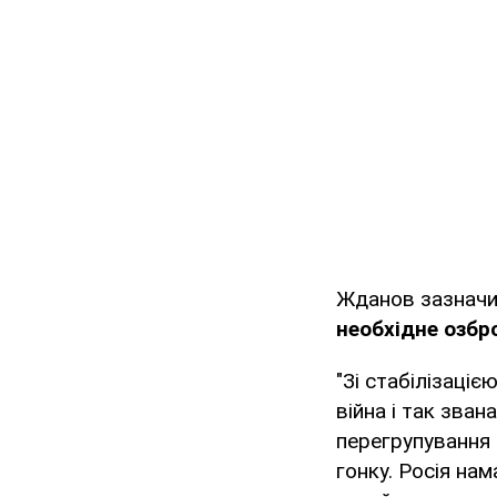
Жданов зазначи
необхідне озбр
"Зі стабілізаці
війна і так зва
перегрупування 
гонку. Росія на