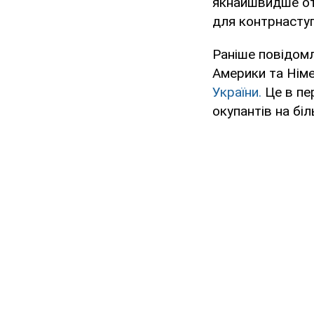
якнайшвидше от
для контрнаступ
Раніше повідомл
Америки та Нім
України.
Це в пе
окупантів на бі