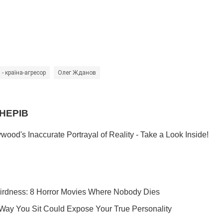
 - країна-агресор
Олег Жданов