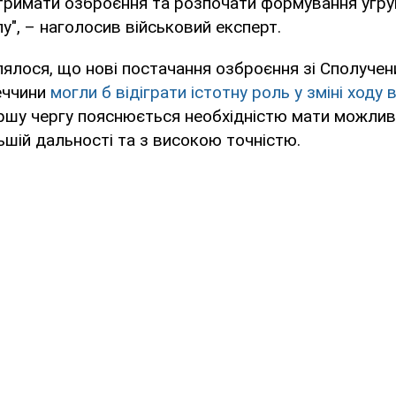
римати озброєння та розпочати формування угру
у", – наголосив військовий експерт.
ялося, що нові постачання озброєння зі Сполучен
еччини
могли б відіграти істотну роль у зміні ходу 
ршу чергу пояснюється необхідністю мати можлив
льшій дальності та з високою точністю.