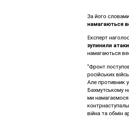
За його словами
намагаються ве
Експерт наголос
зупинили атаки
намагаються вес
"Фронт поступово
російських війс
Але противник у
Бахмутському на
ми намагаємося 
контрнаступальн
війна та обмін 