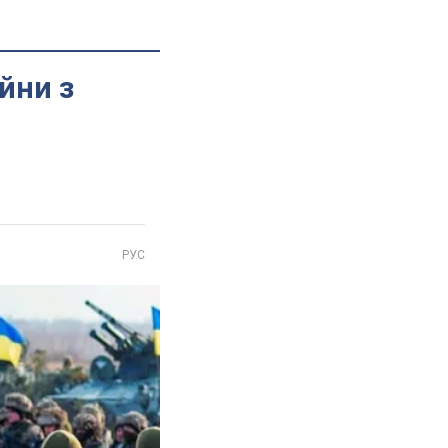
йни з
РУС