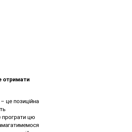
е отримати
 – це позиційна
ють
е програти цю
 намагатимемося