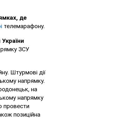
ямках, де
і
телемарафону.
 України
прямку ЗСУ
йну. Штурмові дії
ькому напрямку.
родонецьк, на
ському напрямку
о провести
акож позиційна