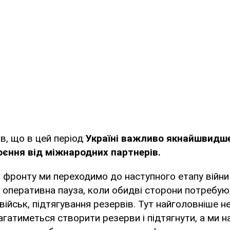
в, що в цей період
Україні важливо якнайшвидш
оєння від міжнародних партнерів.
єю фронту ми переходимо до наступного етапу війни
на оперативна пауза, коли обидві сторони потребу
військ, підтягування резервів. Тут найголовніше н
магатиметься створити резерви і підтягнути, а ми