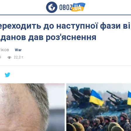
ереходить до наступної фази ві
данов дав роз'яснення
тіков
War
9
22,2 т.