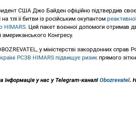
зидент США Джо Байден офіційно підтвердив своє
 на тлі її битви із російським окупантом
реактивно
ю HIMARS.
Цей пакет воєнної допомоги отримав 
й американського Конгресу.
OBOZREVATEL, у міністерстві закордонних справ Р
країні РСЗВ HIMARS підвищує ризик
прямого зіткн
на інформація у нас у Telegram-каналі
Obozrevatel
. 