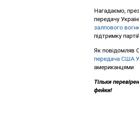
Нагадаємо, пре
передачу Україні
залпового вогн
підтримку парті
Як повідомляв 
передача США У
американцями
Тільки перевіре
фейки!