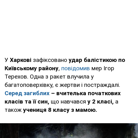
У
Харкові
зафіксовано
удар балістикою по
Київському району
,
повідомив
мер Ігор
Терехов. Одна з ракет влучила у
багатоповерхівку, є жертви і постраждалі.
Серед загиблих
– вчителька початкових
класів та її син,
що навчався
у 2 класі,
а
також
учениця 8 класу з мамою.