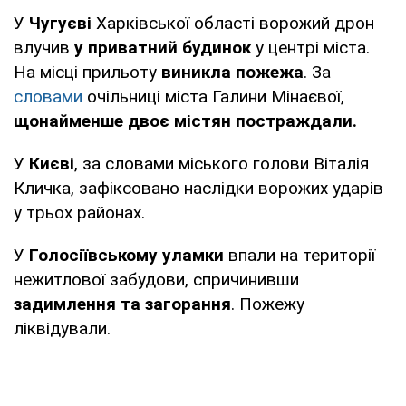
У
Чугуєві
Харківської області ворожий дрон
влучив
у приватний будинок
у центрі міста.
На місці прильоту
виникла пожежа
. За
словами
очільниці міста Галини Мінаєвої,
щонайменше двоє містян постраждали.
У
Києві
, за словами міського голови Віталія
Кличка, зафіксовано наслідки ворожих ударів
у трьох районах.
У
Голосіївському уламки
впали на території
нежитлової забудови, спричинивши
задимлення та загорання
. Пожежу
ліквідували.