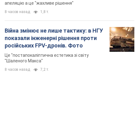
апеляцію а це "жахливе рішення"
8 часов назад
1,8 т.
Війна змінює не лише тактику: в НГУ
показали інженерні рішення проти
російських FPV-дронів. Фото
Це "постапокаліптична естетика зі світу
"Шаленого Макса"
8 часов назад
7,2 т.