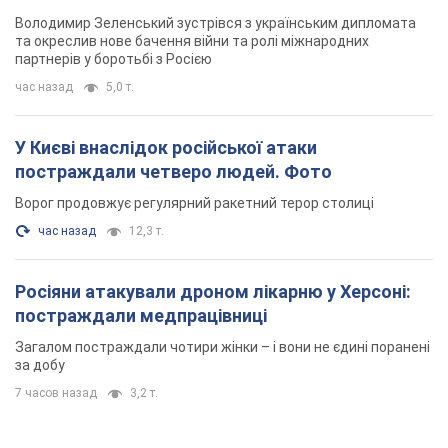
Володимир Зеленський зустрівся з українським дипломата
та окреслив нове бачення війни та ролі міжнародних
партнерів у боротьбі з Росією
час назад
5,0 т.
У Києві внаслідок російської атаки
постраждали четверо людей. Фото
Ворог продовжує регулярний ракетний терор столиці
час назад
12,3 т.
Росіяни атакували дроном лікарню у Херсоні:
постраждали медпрацівниці
Загалом постраждали чотири жінки – і вони не єдині поранені
за добу
7 часов назад
3,2 т.