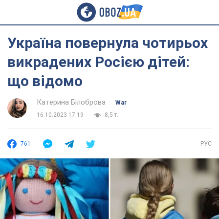
Україна повернула чотирьох
викрадених Росією дітей:
що відомо
Катерина Білоброва
War
16.10.2023 17:19
8,5 т.
761
РУС