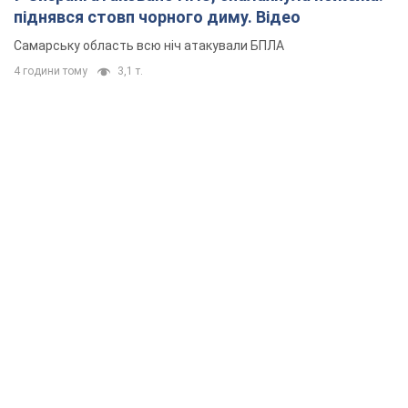
піднявся стовп чорного диму. Відео
Самарську область всю ніч атакували БПЛА
4 години тому
3,1 т.