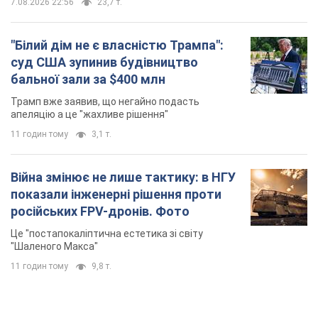
7.08.2026 22:56
23,7 т.
"Білий дім не є власністю Трампа":
суд США зупинив будівництво
бальної зали за $400 млн
Трамп вже заявив, що негайно подасть
апеляцію а це "жахливе рішення"
11 годин тому
3,1 т.
Війна змінює не лише тактику: в НГУ
показали інженерні рішення проти
російських FPV-дронів. Фото
Це "постапокаліптична естетика зі світу
"Шаленого Макса"
11 годин тому
9,8 т.