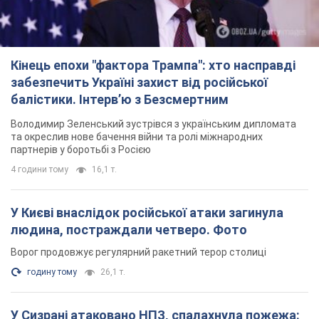
Кінець епохи "фактора Трампа": хто насправді
забезпечить Україні захист від російської
балістики. Інтерв’ю з Безсмертним
Володимир Зеленський зустрівся з українським дипломата
та окреслив нове бачення війни та ролі міжнародних
партнерів у боротьбі з Росією
4 години тому
16,1 т.
У Києві внаслідок російської атаки загинула
людина, постраждали четверо. Фото
Ворог продовжує регулярний ракетний терор столиці
годину тому
26,1 т.
У Сизрані атаковано НПЗ, спалахнула пожежа: