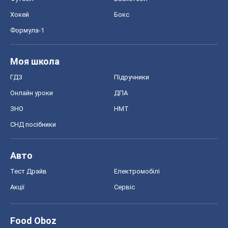
Хокей
Бокс
Формула-1
Моя школа
ГДЗ
Підручники
Онлайн уроки
ДПА
ЗНО
НМТ
СНД посібники
Авто
Тест Драйв
Електромобілі
Акції
Сервіс
Food Oboz