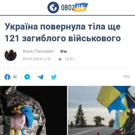
Україна повернула тіла ще
121 загиблого військового
Анна Паскевич
War
29.03.2024 11:51
10,5 т.
40
РУС