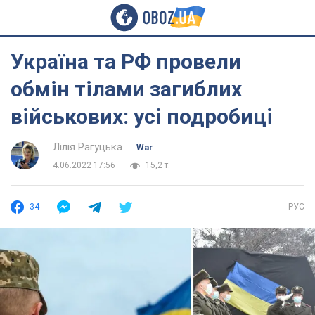
Україна та РФ провели
обмін тілами загиблих
військових: усі подробиці
Лілія Рагуцька
War
4.06.2022 17:56
15,2 т.
34
РУС