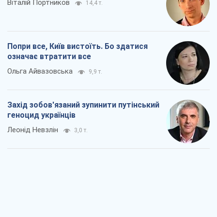
Віталій Портников
14,4 т.
Попри все, Київ вистоїть. Бо здатися
означає втратити все
Ольга Айвазовська
9,9 т.
Захід зобов'язаний зупинити путінський
геноцид українців
Леонід Невзлін
3,0 т.