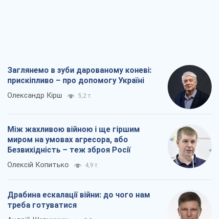
Заглянемо в зуби дарованому коневі:
прискіпливо – про допомогу Україні
Олександр Кірш
5,2 т.
Між жахливою війною і ще гіршим
миром на умовах агресора, або
Безвихідність – теж зброя Росії
Олексій Копитько
4,9 т.
Драбина ескалації війни: до чого нам
треба готуватися