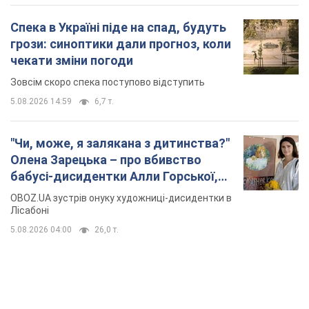
Спека в Україні піде на спад, будуть
грози: синоптики дали прогноз, коли
чекати зміни погоди
Зовсім скоро спека поступово відступить
5.08.2026 14:59
6,7 т.
"Чи, може, я залякана з дитинства?"
Олена Зарецька – про вбивство
бабусі-дисидентки Алли Горської,
критику Дмитра Стуса та втечу в
OBOZ.UA зустрів онуку художниці-дисидентки в
Португалію з 5 дітьми
Лісабоні
5.08.2026 04:00
26,0 т.