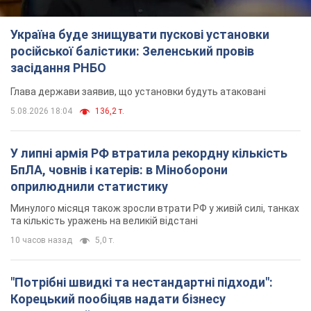
Україна буде знищувати пускові установки
російської балістики: Зеленський провів
засідання РНБО
Глава держави заявив, що установки будуть атаковані
5.08.2026 18:04
136,2 т.
У липні армія РФ втратила рекордну кількість
БпЛА, човнів і катерів: в Міноборони
оприлюднили статистику
Минулого місяця також зросли втрати РФ у живій силі, танках
та кількість уражень на великій відстані
10 часов назад
5,0 т.
"Потрібні швидкі та нестандартні підходи":
Корецький пообіцяв надати бізнесу