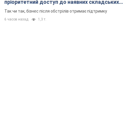
пріоритетний доступ до наявних складських
приміщень
Так чи так, бізнес після обстрілів отримає підтримку
6 часов назад
1,3 т.