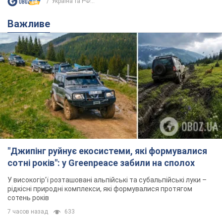
Україна та РФ...
Важливе
"Джипінг руйнує екосистеми, які формувалися
сотні років": у Greenpeace забили на сполох
У високогір'ї розташовані альпійські та субальпійські луки –
рідкісні природні комплекси, які формувалися протягом
сотень років
7 часов назад
633