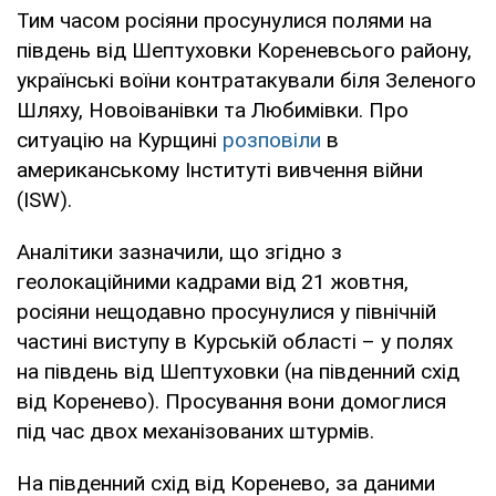
Тим часом росіяни просунулися полями на
південь від Шептуховки Кореневсього району,
українські воїни контратакували біля Зеленого
Шляху, Новоіванівки та Любимівки. Про
ситуацію на Курщині
розповіли
в
американському Інституті вивчення війни
(ISW).
Аналітики зазначили, що згідно з
геолокаційними кадрами від 21 жовтня,
росіяни нещодавно просунулися у північній
частині виступу в Курській області – у полях
на південь від Шептуховки (на південний схід
від Коренево). Просування вони домоглися
під час двох механізованих штурмів.
На південний схід від Коренево, за даними