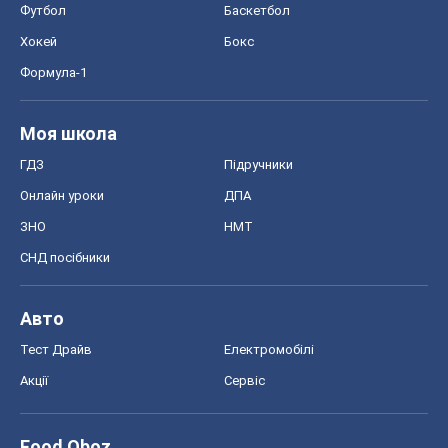
Футбол
Баскетбол
Хокей
Бокс
Формула-1
Моя школа
ГДЗ
Підручники
Онлайн уроки
ДПА
ЗНО
НМТ
СНД посібники
Авто
Тест Драйв
Електромобілі
Акції
Сервіс
Food Oboz