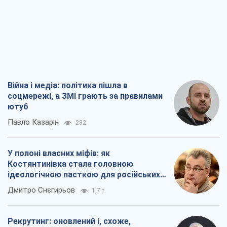
Війна і медіа: політика пішла в
соцмережі, а ЗМІ грають за правилами
ютуб
Павло Казарін
282
У полоні власних міфів: як
Костянтинівка стала головною
ідеологічною пасткою для російських
окупантів
Дмитро Снєгирьов
1,7 т.
Рекрутинг: оновлений і, схоже,