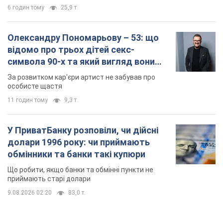
6 годин тому
25,9 т.
Олександру Пономарьову – 53: що
відомо про трьох дітей секс-
символа 90-х та який вигляд вони
мають
За розвитком кар'єри артист не забував про
особисте щастя
11 годин тому
9,3 т.
У ПриватБанку розповіли, чи дійсні
долари 1996 року: чи приймають
обмінники та банки такі купюри
Що робити, якщо банки та обмінні пункти не
приймають старі долари
9.08.2026 02:20
83,0 т.