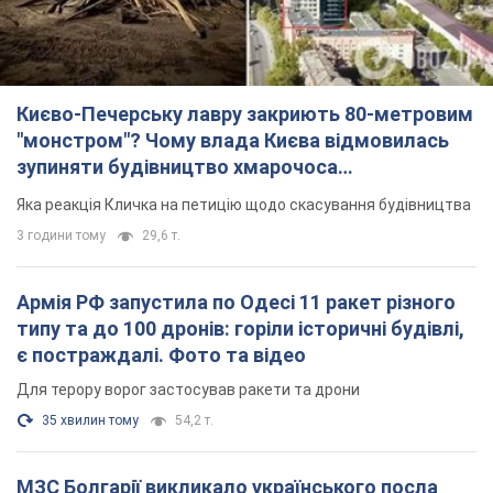
Києво-Печерську лавру закриють 80-метровим
"монстром"? Чому влада Києва відмовилась
зупиняти будівництво хмарочоса
"московського вірянина"
Яка реакція Кличка на петицію щодо скасування будівництва
3 години тому
29,6 т.
Армія РФ запустила по Одесі 11 ракет різного
типу та до 100 дронів: горіли історичні будівлі,
є постраждалі. Фото та відео
Для терору ворог застосував ракети та дрони
35 хвилин тому
54,2 т.
МЗС Болгарії викликало українського посла