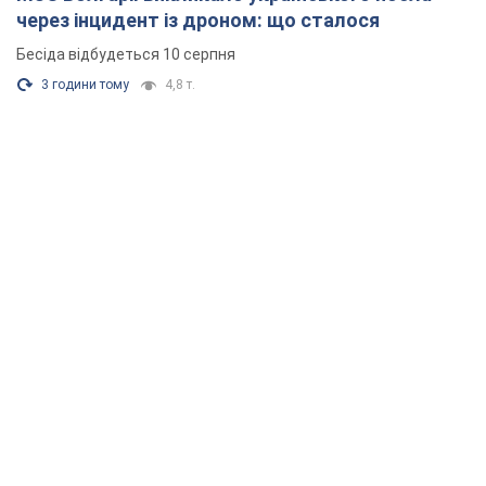
через інцидент із дроном: що сталося
Бесіда відбудеться 10 серпня
3 години тому
4,8 т.