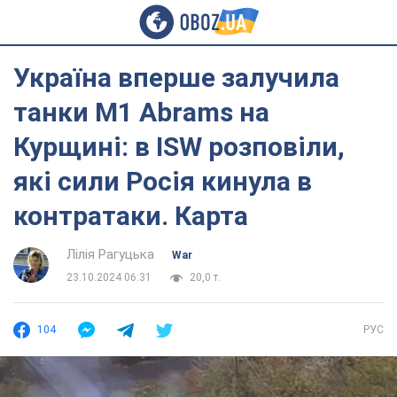
Україна вперше залучила
танки M1 Abrams на
Курщині: в ISW розповіли,
які сили Росія кинула в
контратаки. Карта
Лілія Рагуцька
War
23.10.2024 06:31
20,0 т.
104
РУС