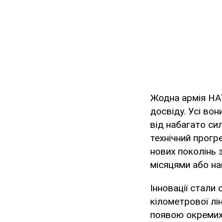
Жодна армія НАТ
досвіду. Усі во
від набагато си
технічний прогр
нових поколінь 
місяцями або на
Інновації стали
кілометрової лі
появою окремих 