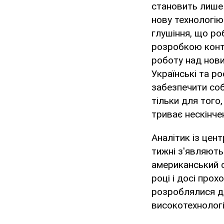
становить лише 
нову технологію
глушіння, що ро
розробкою конт
роботу над нови
Українські та р
забезпечити соб
тільки для того
триває нескінче
Аналітик із цент
тижні з'являють
американський с
році і досі про
розроблялися де
високотехнологі