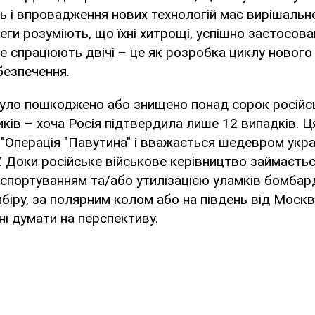
ь і впровадження нових технологій має вирішальне
еги розуміють, що їхні хитрощі, успішно застосован
не спрацюють двічі – це як розробка циклу нового
безпечення.
було пошкоджено або знищено понад сорок російс
ів – хоча Росія підтвердила лише 12 випадків. Ц
"Операція "Павутина" і вважається шедевром укра
 Доки російське військове керівництво займається
спортуванням та/або утилізацією уламків бомбар
біру, за полярним колом або на південь від Москви
ні думати на перспективу.