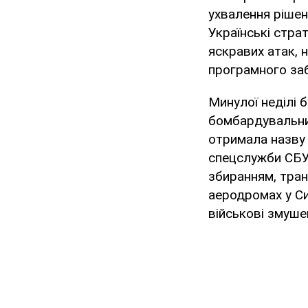
ухвалення рішен
Українські страт
яскравих атак, 
програмного за
Минулої неділі 
бомбардувальник
отримала назву 
спецслужби СБУ.
збиранням, тран
аеродромах у Си
військові змуше