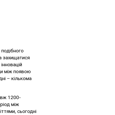
 подібного
на захищатися
 інновацій
ди між появою
дні – кількома
овж 1200-
еріод між
іттями, сьогодні