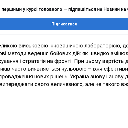
 першими у курсі головного — підпишіться на Новини на
Підписатися
еликою військовою інноваційною лабораторією, д
ові методи ведення бойових дій: як швидко змінює
сування і стратегія на фронті. При цьому вартість 
анків часто виявляється нульовою – їхня ефектив
провадження нових рішень. Україна знову і знову
випереджати свого величезного, але не такого вж