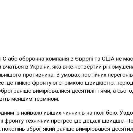
О або оборонна компанія в Європі та США не має
ни вчаться в України, яка вже четвертий рік змуше
льнішого противника. В умовах постійних перегонів
ес іде лінією фронту зі стрімкою швидкістю: періо
зброї раніше вимірювалися десятиліттями, а сього
віть меншим терміном.
 одним із найважливіших чинників на полі бою. Узд
нії фронту технічний прогрес іде дедалі швидше. П
поколінь зброї, який раніше вимірювався десятил