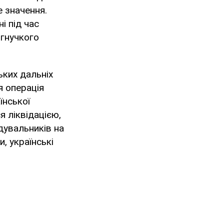
 значення.
і під час
 гнучкого
ьких дальніх
я операція
їнської
 ліквідацією,
дувальників на
, українські