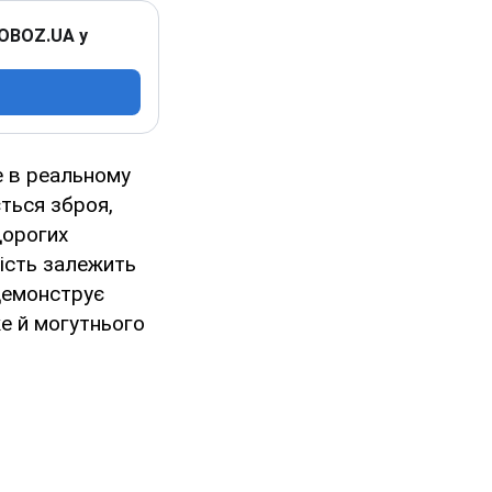
 OBOZ.UA у
е в реальному
ться зброя,
дорогих
ність залежить
 демонструє
е й могутнього