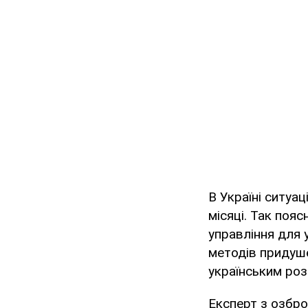
В Україні ситуац
місяці. Так пояс
управління для 
методів придуше
українським роз
Експерт з озбро