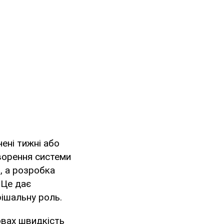
чені тижні або
творення системи
, а розробка
 Це дає
рішальну роль.
овах швидкість