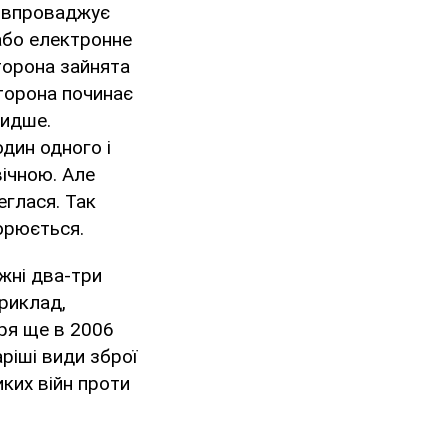
а впроваджує
або електронне
торона зайнята
торона починає
видше.
один одного і
вічною. Але
еглася. Так
орюється.
ожні два-три
приклад,
ря ще в 2006
аріші види зброї
иких війн проти