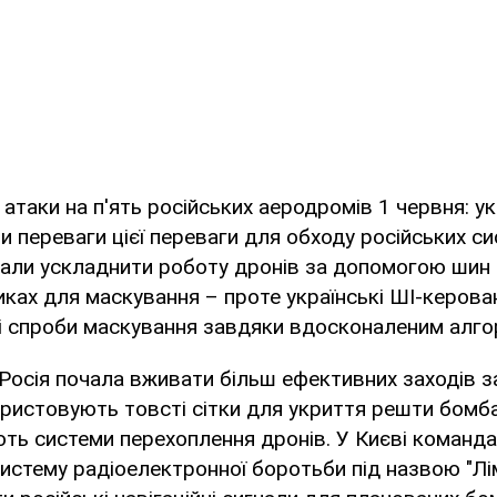
 атаки на п'ять російських аеродромів 1 червня: у
 переваги цієї переваги для обходу російських си
вали ускладнити роботу дронів за допомогою шин 
ах для маскування – проте українські ШІ-керова
ці спроби маскування завдяки вдосконаленим алго
и Росія почала вживати більш ефективних заходів з
ористовують товсті сітки для укриття решти бомб
ь системи перехоплення дронів. У Києві команда
истему радіоелектронної боротьби під назвою "Лім