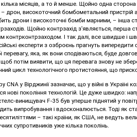
кілька місяців, а то й менше. Щойно одна сторон
 – дрон, високоточний бомбометальний пристрій 
бить дрони і високоточні бомби марними, – інша с
рзаходів. Щойно контрзахід з'являється, перша с
м контрконтрзаходом. І так далі, все швидше і ш
осійські експерти з озброєнь прагнуть випередити 
і перевагу, яка, як вони сподіваються, буде довго
, щоб потім виявити, що ця перевага знову не збер
нний цикл технологічного протистояння, що приск
ру CNA у Вірджинії зазначає, що у війні в Україні к
ся нові покоління технологій. Це дуже швидко: на
телс-винищувач F-35 був уперше піднятий у повіт
ходить випробування і вдосконалюється. Тоді як ст
сятиліттями – такі країни, як США, не ведуть вел
чних супротивників уже кілька поколінь.