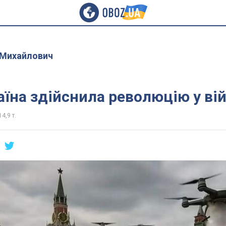
 Михайлович
аїна здійснила революцію у вій
14,9 т.