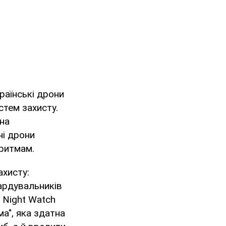
країнські дрони
стем захисту.
на
ні дрони
ритмам.
ахисту:
ардувальників
 Night Watch
а", яка здатна