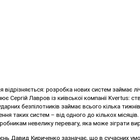
ія відрізняється: розробка нових систем займає лі
нює Сергій Лавров із київської компанії Kvertus: с
ударних безпілотників займає всього кілька тижнів
ння таких систем – від одного до кількох місяців.
робникам невелику перевагу, яка може зіграти ви
єнь Давид Кириченко зазначає, що в сучасних ум