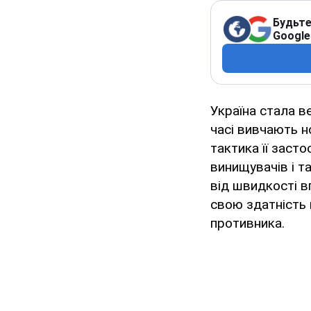
Будьте
Google
Україна стала в
часі вивчають н
тактика її засто
винищувачів і т
від швидкості в
свою здатність 
противника.