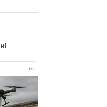
ні
РУС