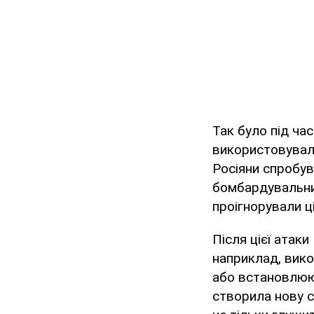
Так було під час
використовували
Росіяни спробу
бомбардувальник
проігнорували 
Після цієї атак
наприклад, вик
або встановлюют
створила нову с