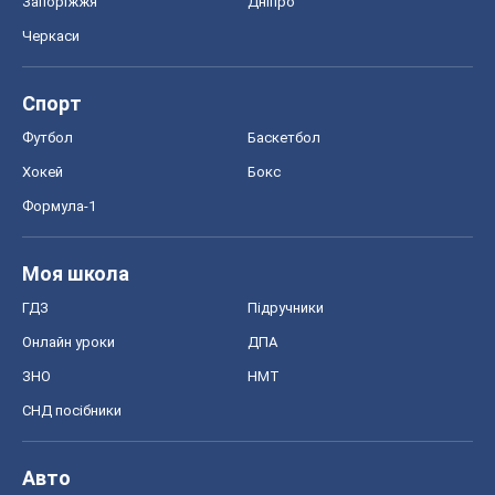
Запоріжжя
Дніпро
Черкаси
Спорт
Футбол
Баскетбол
Хокей
Бокс
Формула-1
Моя школа
ГДЗ
Підручники
Онлайн уроки
ДПА
ЗНО
НМТ
СНД посібники
Авто