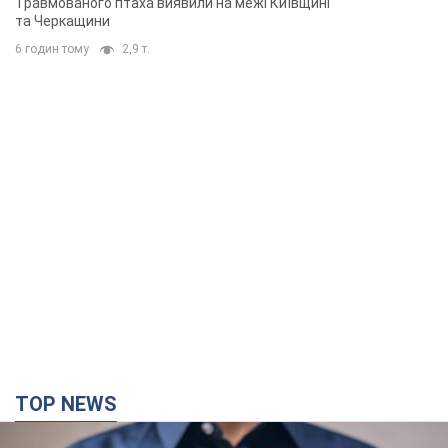
Травмованого птаха виявили на межі Київщині
та Черкащини
6 годин тому
2,9 т.
TOP NEWS