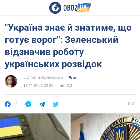
"Україна знає й знатиме, що
готує ворог": Зеленський
відзначив роботу
українських розвідок
Софія Закревська
War
13.11.2023 22:39
2,3 т.
10
РУС