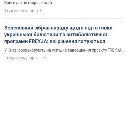
Заигнуло четверо людей
3 години тому
6,1 т.
Зеленський зібрав нараду щодо підготовки
української балістики та антибалістичної
програми FREYJA: які рішення готуються
У Києві розраховують на успішне завершення проєкту FREYJA
2 години тому
28,6 т.