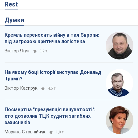
Rest
Думки
Кремль переносить війну в тил Європи:
під загрозою критична логістика
Віктор Ягун
3,2 т.
На якому боці історії виступає Дональд
Трамп?
Віктор Каспрук
4,5 т.
Посмертна "презумпція винуватості":
хто дозволив ТЦК судити загиблих
захисників
Марина Ставнійчук
1,0 т.