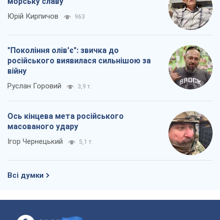
морську славу
Юрій Кирпичов
963
"Покоління олів'є": звичка до
російського виявилася сильнішою за
війну
Руслан Горовий
3,9 т.
Ось кінцева мета російського
масованого удару
Ігор Чернецький
5,1 т.
Всі думки