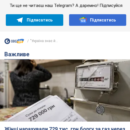
Ти ще не читаєш наш Telegram? А даремно! Підписуйся
Підписатись
Підписатись
"Україна знає й...
Важливе
Жінці нарахували 729 тис. грн боргу за газ через