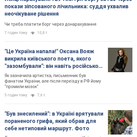
покази зіпсованого лічильника: суддя ухвалив
неочікуване рішення
Чи треба платити борг через донарахування
7 годин тому
10,8 т.
"Це Україна напала!" Оксана Вояж
викрила київського поета, якого
"зазомбували": він навіть російської
не знав, а тепер хоче геноциду
Як зазначила артистка, письменник був
українців
фанатом України, але після переїзду в РФ йому
"промили мозок"
5 годин тому
7,6 т.
"Був знесилений": в Україні врятували
пораненого грифа, який обрав для
себе нетиповий маршрут. Фото