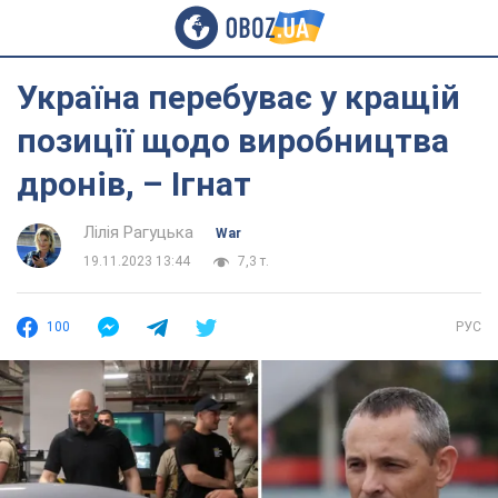
Україна перебуває у кращій
позиції щодо виробництва
дронів, – Ігнат
Лілія Рагуцька
War
19.11.2023 13:44
7,3 т.
100
РУС