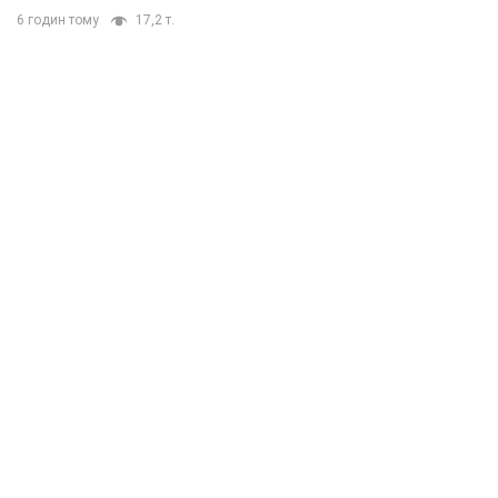
6 годин тому
17,2 т.