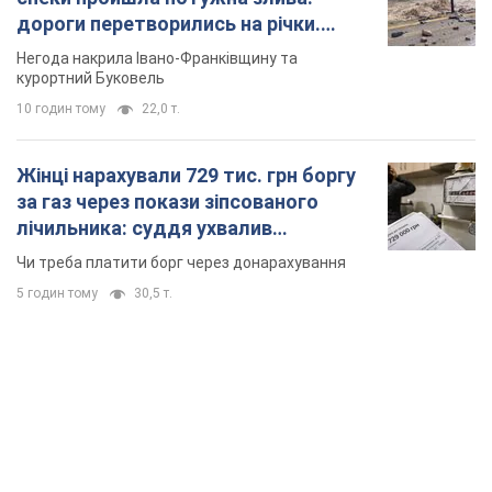
дороги перетворились на річки.
Відео
Негода накрила Івано-Франківщину та
курортний Буковель
10 годин тому
22,0 т.
Жінці нарахували 729 тис. грн боргу
за газ через покази зіпсованого
лічильника: суддя ухвалив
неочікуване рішення
Чи треба платити борг через донарахування
5 годин тому
30,5 т.