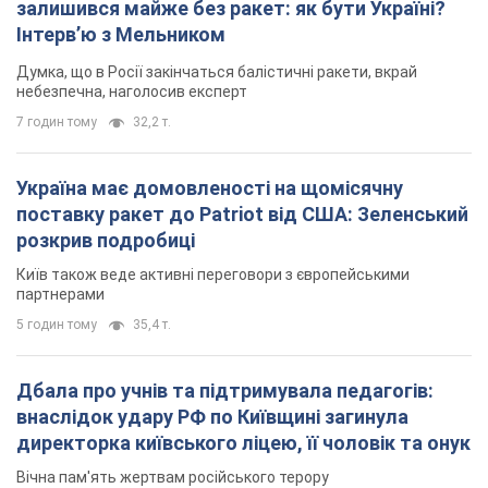
залишився майже без ракет: як бути Україні?
Інтерв’ю з Мельником
Думка, що в Росії закінчаться балістичні ракети, вкрай
небезпечна, наголосив експерт
7 годин тому
32,2 т.
Україна має домовленості на щомісячну
поставку ракет до Patriot від США: Зеленський
розкрив подробиці
Київ також веде активні переговори з європейськими
партнерами
5 годин тому
35,4 т.
Дбала про учнів та підтримувала педагогів:
внаслідок удару РФ по Київщині загинула
директорка київського ліцею, її чоловік та онук
Вічна пам'ять жертвам російського терору