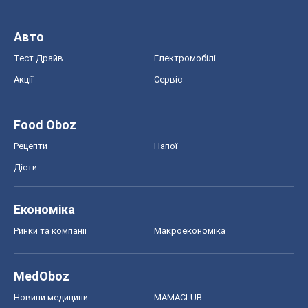
Економіка
Ринки та компанії
Макроекономіка
MedOboz
Новини медицини
MAMACLUB
Шоу
Афіша
Плітки
Краса
Мода
Жіночий журнал