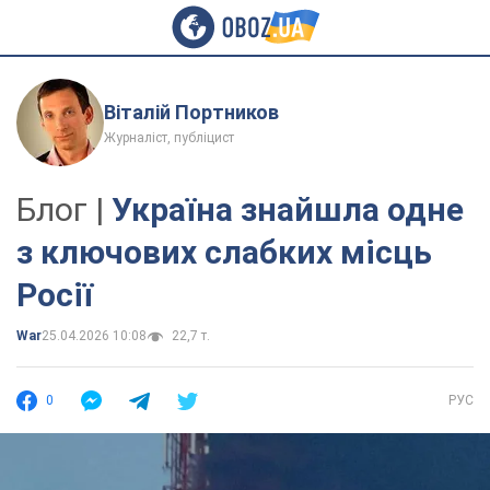
Віталій Портников
Журналіст, публіцист
Блог |
Україна знайшла одне
з ключових слабких місць
Росії
War
25.04.2026 10:08
22,7 т.
0
РУС