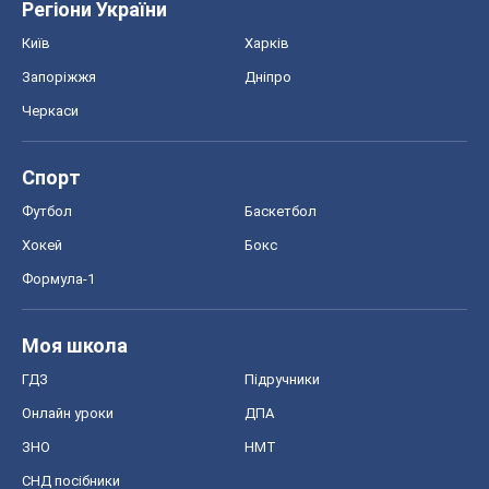
Моя школа
ГДЗ
Підручники
Онлайн уроки
ДПА
ЗНО
НМТ
СНД посібники
Авто
Тест Драйв
Електромобілі
Акції
Сервіс
Food Oboz
Рецепти
Напої
Дієти