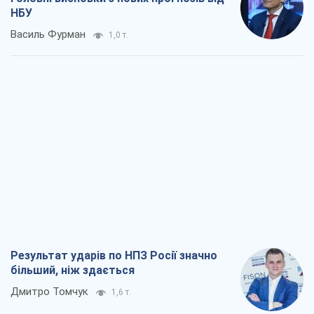
Результат ударів по НПЗ Росії значно
більший, ніж здається
Дмитро Томчук
1,6 т.
Не помста, а стратегія: Україна змушує
Росію платити за війну
Віктор Андрусів
2,6 т.
Відповідь на українофобію – не
полонофобія, а сильна українська
держава
Микола Княжицький
1,9 т.