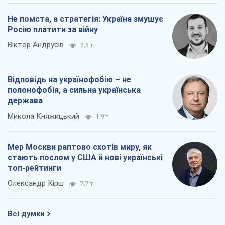
Мер Москви раптово схотів миру, як
стають послом у США й нові українські
топ-рейтинги
Олександр Кірш
7,7 т.
Всі думки
Про компанію
Команда
Правова інформація
Політика конфіденційності
Реклама на сайті
Документи
Редакційна політика
Журналісти OBOZ.UA на місці
подій