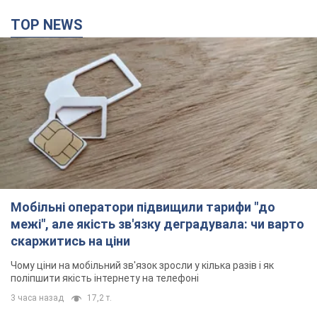
Мобільні оператори підвищили тарифи "до
межі", але якість зв'язку деградувала: чи варто
скаржитись на ціни
Чому ціни на мобільний зв'язок зросли у кілька разів і як
поліпшити якість інтернету на телефоні
3 часа назад
17,2 т.
В окупованій Ялті прогриміли потужні вибухи:
валить чорний дим. Фото і відео
Місто, ймовірно, опинилося під атакою дронів
час назад
2,0 т.
У Коблевому на Миколаївщині стався вибух у
морі: загинув чоловік, є постраждалі
Чоловік, ймовірно, підірвався на морській міні