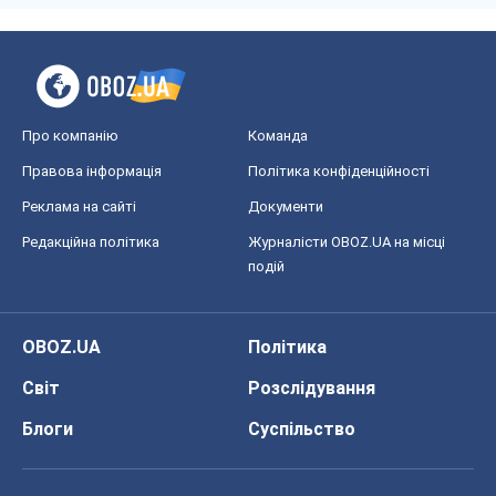
OBOZ.UA
Політика
Світ
Розслідування
Блоги
Суспільство
Регіони України
Київ
Харків
Запоріжжя
Дніпро
Черкаси
Спорт
Футбол
Баскетбол
Хокей
Бокс
Формула-1