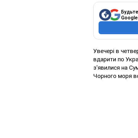
Будьте
Google
Увечері в четве
вдарити по Укра
з'явилися на Су
Чорного моря во