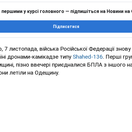
 першими у курсі головного — підпишіться на Новини на
Підписатися
р, 7 листопада, війська Російської Федерації знов
їні дронами-камікадзе типу
Shahed-136
. Перші гру
мщині, пізно ввечері приєдналися БПЛА з іншого н
ни летіли на Одещину.