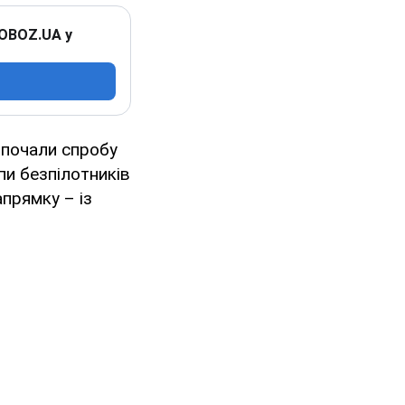
 OBOZ.UA у
у почали спробу
пи безпілотників
апрямку – із