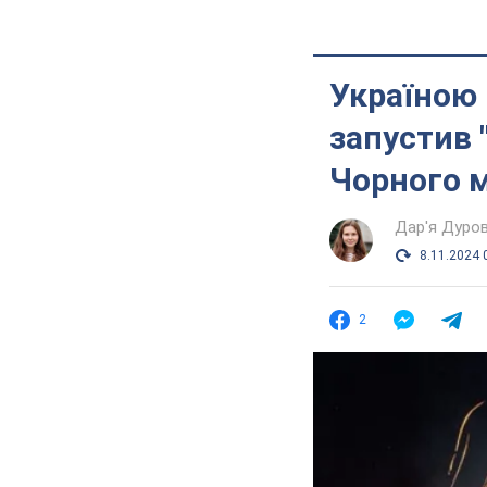
Україною 
запустив 
Чорного 
Дар'я Дуро
8.11.2024 
2