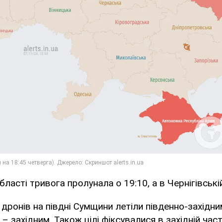
ласті тривога пролунала о 19:10, а в Чернігівській
а дронів на півдні Сумщини летіли південно-західни
– західним. Також цілі фіксувалися в західній час