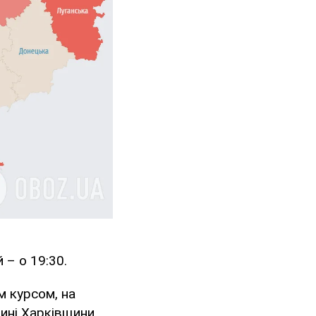
 – о 19:30.
м курсом, на
тині Харківщини,