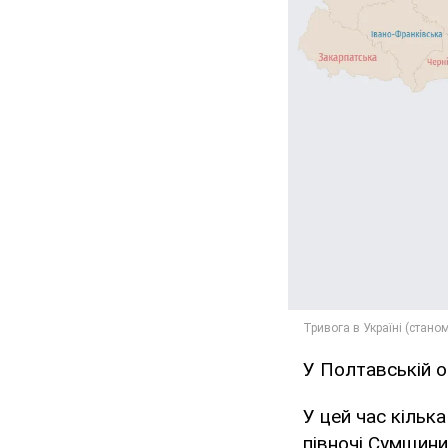
У Полтавській об
У цей час кільк
півночі Сумщини 