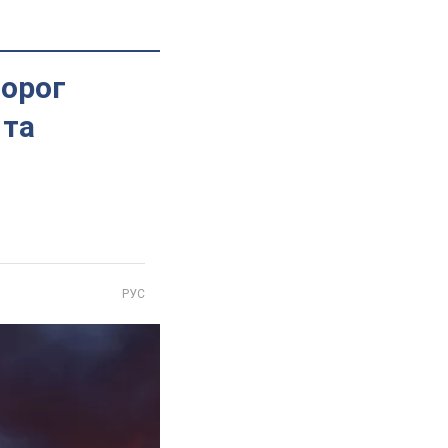
ворог
 та
РУС