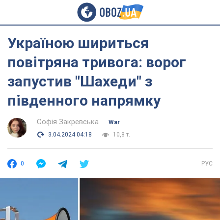
Україною шириться
повітряна тривога: ворог
запустив "Шахеди" з
південного напрямку
Софія Закревська
War
3.04.2024 04:18
10,8 т.
0
РУС