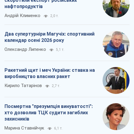
скоротили експорт російських
нафтопродуктів
Андрій Клименко
2,0 т.
Два супертурніри Магучіх: спортивний
календар осені 2026 року
Олександр Липенко
5,1 т.
Ракетний щит і меч України: ставка на
виробництво власних ракет
Кирило Татарінов
2,7 т.
Посмертна "презумпція винуватості":
хто дозволив ТЦК судити загиблих
захисників
Марина Ставнійчук
6,1 т.