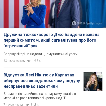
Дружина тяжкохворого Джо Байдена назвала
перший симптом, який сигналізував про його
"агресивний" рак
Спершу лікарі не надали цьому належної уваги
12 часов назад
14,9 т.
Відпустка Лесі Нікітюк у Карпатах
обернулася скандалом: чому ведучу
несправедливо захейтили
Знаменитість вийшла на пряму комунікацію в
мережі та розставила всі крапки над "і"
7 часов назад
11,8 т.