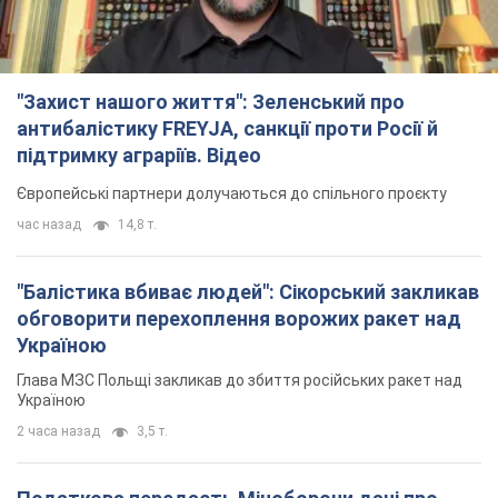
"Захист нашого життя": Зеленський про
антибалістику FREYJA, санкції проти Росії й
підтримку аграріїв. Відео
Європейські партнери долучаються до спільного проєкту
час назад
14,8 т.
"Балістика вбиває людей": Сікорський закликав
обговорити перехоплення ворожих ракет над
Україною
Глава МЗС Польщі закликав до збиття російських ракет над
Україною
2 часа назад
3,5 т.