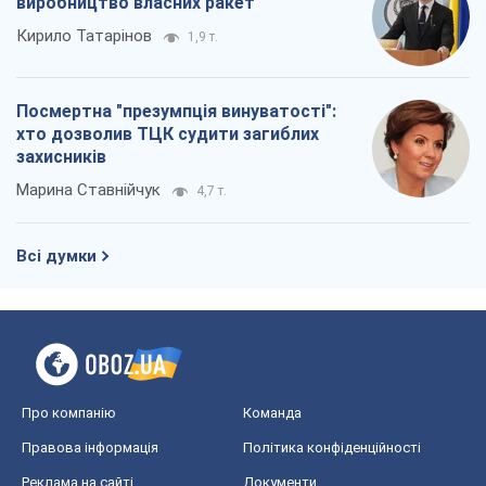
виробництво власних ракет
Кирило Татарінов
1,9 т.
Посмертна "презумпція винуватості":
хто дозволив ТЦК судити загиблих
захисників
Марина Ставнійчук
4,7 т.
Всі думки
Про компанію
Команда
Правова інформація
Політика конфіденційності
Реклама на сайті
Документи