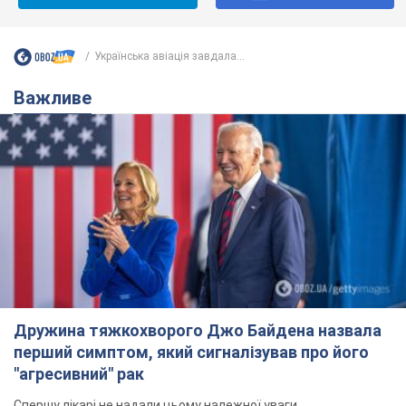
Українська авіація завдала...
Важливе
Дружина тяжкохворого Джо Байдена назвала
перший симптом, який сигналізував про його
"агресивний" рак
Спершу лікарі не надали цьому належної уваги