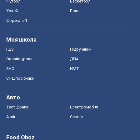
Футбол
Баскетбол
Хокей
Бокс
Формула-1
Моя школа
ГДЗ
Підручники
Онлайн уроки
ДПА
ЗНО
НМТ
СНД посібники
Авто
Тест Драйв
Електромобілі
Акції
Сервіс
Food Oboz