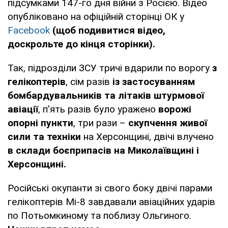
підсумками 147-го дня війни з Росією. Відео
опубліковано на офіційній сторінці ОК у
Facebook
(щоб подивитися відео,
доскрольте до кінця сторінки).
Так, підрозділи ЗСУ тричі вдарили по ворогу
з
гелікоптерів
, сім разів
із застосуванням
бомбардувальників та літаків штурмової
авіації
, п'ять разів було уражено
ворожі
опорні пункти
, три рази –
скупчення живої
сили та техніки
на Херсонщині, двічі влучено
в склади боєприпасів на Миколаївщині і
Херсонщині.
Російські окупанти зі свого боку двічі парами
гелікоптерів Мі-8 завдавали авіаційних ударів
по Потьомкиному та поблизу Ольгиного.