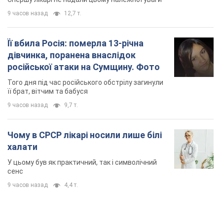
9 часов назад
12,7 т.
Її вбила Росія: померла 13-річна
дівчинка, поранена внаслідок
російської атаки на Сумщину. Фото
Того дня під час російського обстрілу загинули
її брат, вітчим та бабуся
9 часов назад
9,7 т.
Чому в СРСР лікарі носили лише білі
халати
У цьому був як практичний, так і символічний
сенс
9 часов назад
4,4 т.