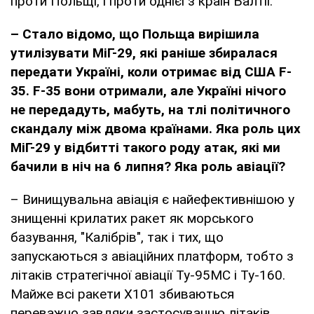
проти Польщі, і проти однієї з країн Балтії.
– Стало відомо, що Польща вирішила
утилізувати МіГ-29, які раніше збиралася
передати Україні, коли отримає від США
F-
35.
F-35 вони отримали, але Україні нічого
не передадуть, мабуть, на тлі політичного
скандалу між двома країнами. Яка роль цих
МіГ-29 у відбитті такого роду атак, які ми
бачили в ніч на 6 липня? Яка роль авіації?
– Винищувальна авіація є найефективнішою у
знищенні крилатих ракет як морського
базування, "Калібрів", так і тих, що
запускаються з авіаційних платформ, тобто з
літаків стратегічної авіації Ту-95МС і Ту-160.
Майже всі ракети Х101 збиваються
переважно завдяки застосуванню літаків