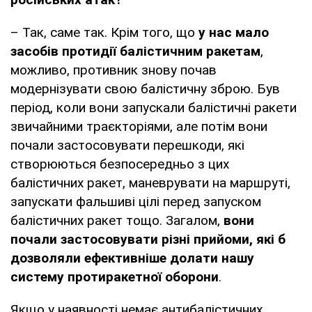
– Так, саме так. Крім того, що
у нас мало
засобів протидії балістичним ракетам
,
можливо, противник знову почав
модернізувати свою балістичну зброю. Був
період, коли вони запускали балістичні ракети
звичайними траєкторіями, але потім вони
почали застосовувати перешкоди, які
створюються безпосередньо з цих
балістичних ракет, маневрувати на маршруті,
запускати фальшиві цілі перед запуском
балістичних ракет тощо. Загалом,
вони
почали застосовувати різні прийоми, які б
дозволяли ефективніше долати нашу
систему протиракетної оборони
.
Якщо у наявності немає антибалістичних