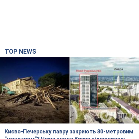
TOP NEWS
Києво-Печерську лавру закриють 80-метровим
"монстром"? Чому влада Києва відмовилась