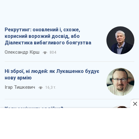
Рекрутинг: оновлений і, схоже,
корисний ворожий досвід, або
Діалектика вибагливого боягузтва
Олександр Кірш
804
Ні зброї, ні людей: як Лукашенко будує
нову армію
Ігар Тишкевич
16,3 т.
Коли закінчиться війна?
Юрій Хрістензен
12,1 т.