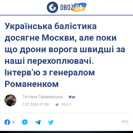
Українська балістика
досягне Москви, але поки
що дрони ворога швидші за
наші перехоплювачі.
Інтерв’ю з генералом
Романенком
Тетяна Гайжевська
War
7.07.2026 07:00
95,5 т.
0
РУС