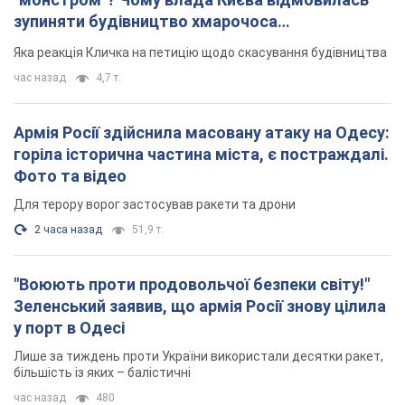
зупиняти будівництво хмарочоса
"московського вірянина"
Яка реакція Кличка на петицію щодо скасування будівництва
час назад
4,7 т.
Армія Росії здійснила масовану атаку на Одесу:
горіла історична частина міста, є постраждалі.
Фото та відео
Для терору ворог застосував ракети та дрони
2 часа назад
51,9 т.
"Воюють проти продовольчої безпеки світу!"
Зеленський заявив, що армія Росії знову цілила
у порт в Одесі
Лише за тиждень проти України використали десятки ракет,
більшість із яких – балістичні
час назад
480