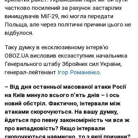
частково посилений за рахунок застарілих
винищувачів МіГ-29, які могла передати
Польща, але через політичні причини цього не
відбулося.
Таку думку в ексклюзивному інтерв’ю
OBOZ.UA висловив ексзаступник начальника
Генерального штабу Збройних сил України,
генерал-лейтенант
Ігор Романенко
.
– Від дня
останньої масованої атаки Росії
на Київ минуло всього п’ять днів – і ось
новий обстріл. Фактично, інтервали між
атаками скорочуються. На вашу думку,
йдеться про певну закономірність чи все ж
про випадковість? Якщо інтервали
скорочуються навмисно, то з якої причини?