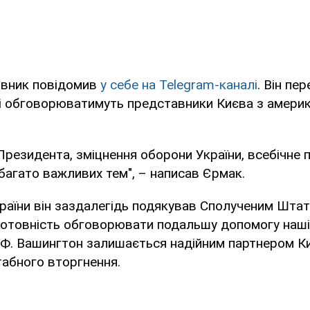
овник повідомив
у себе на Telegram-каналі
. Він пе
які обговорюватимуть представники Києва з амери
резидента, зміцнення оборони України, всебічне 
 багато важливих тем", – написав Єрмак.
 України він заздалегідь подякував Сполученим Шта
готовність обговорювати подальшу допомогу наші
РФ. Вашингтон залишається надійним партнером К
абного вторгнення.