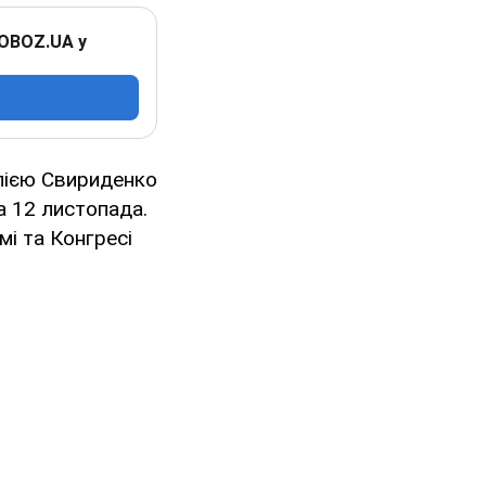
 OBOZ.UA у
лією Свириденко
а 12 листопада.
мі та Конгресі