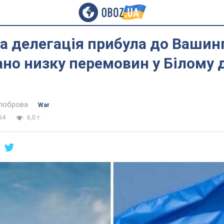
а делегація прибула до Вашин
но низку перемовин у Білому д
ілоброва
War
54
6,0 т.