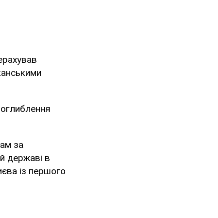
рерахував
канськими
поглиблення
там за
й державі в
иєва із першого