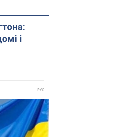
гтона:
омі і
РУС