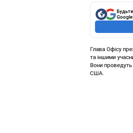
Будьте
Google
Глава Офісу пр
та іншими учасн
Вони проведуть 
США.