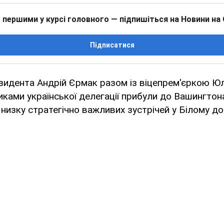
 першими у курсі головного — підпишіться на Новини на
Підписатися
езидента Андрій Єрмак разом із віцепрем'єркою Ю
иками української делегації прибули до Вашингтон
низку стратегічно важливих зустрічей у Білому до