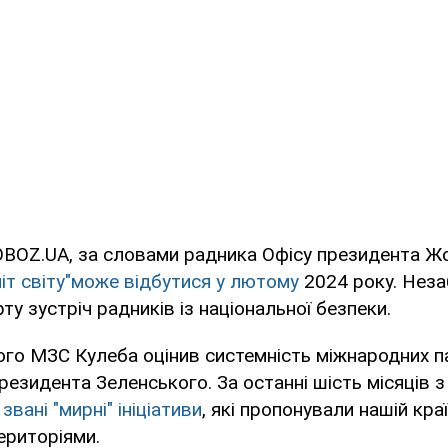
OBOZ.UA, за словами радника Офісу президента Ж
іт світу"може відбутися у лютому
2024 року. Неза
ту зустріч радників із національної безпеки.
ого МЗС Кулеба оцінив системність міжнародних 
езидента Зеленського. За останні шість місяців з
звані "мирні" ініціативи
, які пропонували нашій кра
ериторіями.