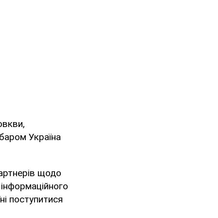
овкви,
баром Україна
партнерів щодо
 інформаційного
їні поступитися