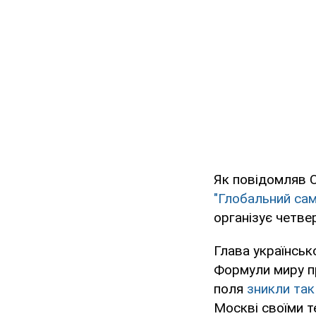
Як повідомляв 
"Глобальний сам
організує четвер
Глава українськ
Формули миру пр
поля
зникли так 
Москві своїми т