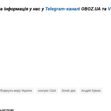
на інформація у нас у
Telegram-каналі
OBOZ.UA та
V
Формула миру України
конгрес США
Білий дім
Андрій Єрмак