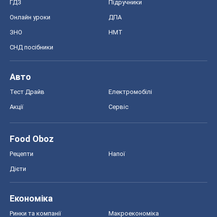
ГДЗ
Підручники
Онлайн уроки
ДПА
ЗНО
НМТ
СНД посібники
Авто
Тест Драйв
Електромобілі
Акції
Сервіс
Food Oboz
Рецепти
Напої
Дієти
Економіка
Ринки та компанії
Макроекономіка