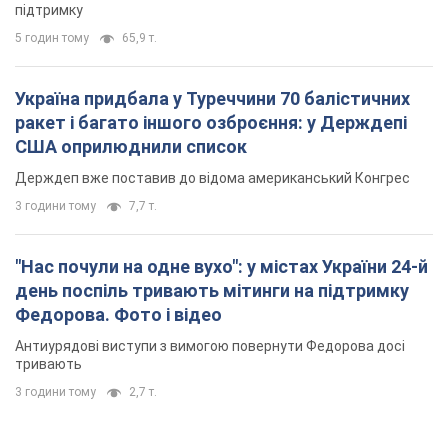
підтримку
5 годин тому
65,9 т.
Україна придбала у Туреччини 70 балістичних
ракет і багато іншого озброєння: у Держдепі
США оприлюднили список
Держдеп вже поставив до відома американський Конгрес
3 години тому
7,7 т.
"Нас почули на одне вухо": у містах України 24-й
день поспіль тривають мітинги на підтримку
Федорова. Фото і відео
Антиурядові виступи з вимогою повернути Федорова досі
тривають
3 години тому
2,7 т.