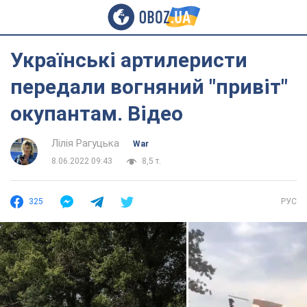
Українські артилеристи
передали вогняний "привіт"
окупантам. Відео
Лілія Рагуцька
War
8.06.2022 09:43
8,5 т.
325
РУС