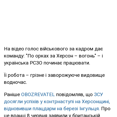
На відео голос військового за кадром дає
команду: "По орках за Херсон – вогонь" – і
українська РСЗО починає працювати.
Її робота – грізне і заворожуюче видовище
водночас.
Раніше
OBOZREVATEL
повідомляв, що
ЗСУ
досягли успіхів у контрнаступі на Херсонщині,
відновивши плацдарм на березі Інгульця.
Про
це вранці 8 червня заявили у британській