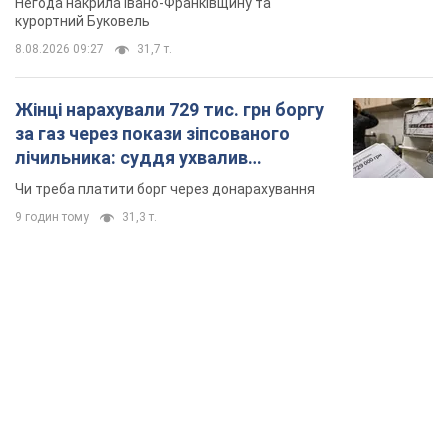
Негода накрила Івано-Франківщину та
курортний Буковель
8.08.2026 09:27
31,7 т.
Жінці нарахували 729 тис. грн боргу
за газ через покази зіпсованого
лічильника: суддя ухвалив
неочікуване рішення
Чи треба платити борг через донарахування
9 годин тому
31,3 т.