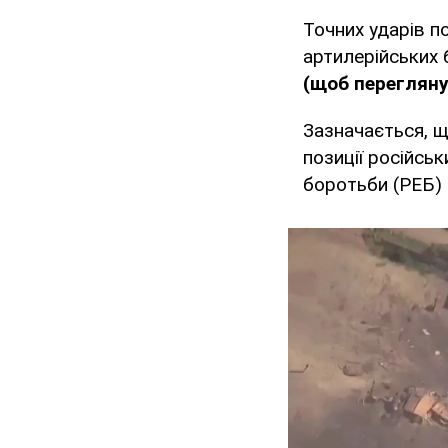
Точних ударів п
артилерійських 
(щоб перегляну
Зазначається, щ
позиції російсь
боротьби (РЕБ) 