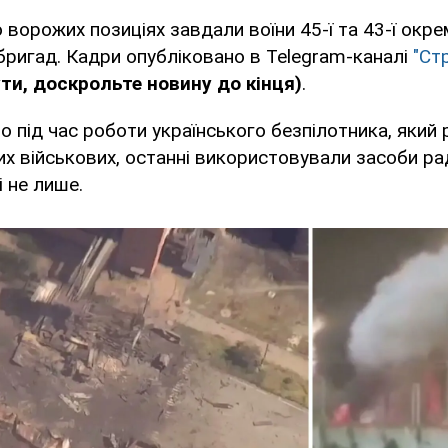
о ворожих позиціях завдали воїни 45-ї та 43-ї окре
бригад. Кадри опубліковано в Telegram-каналі
"Ст
ти, доскрольте новину до кінця)
.
о під час роботи українського безпілотника, який
ких військових, останні використовували засоби р
і не лише.