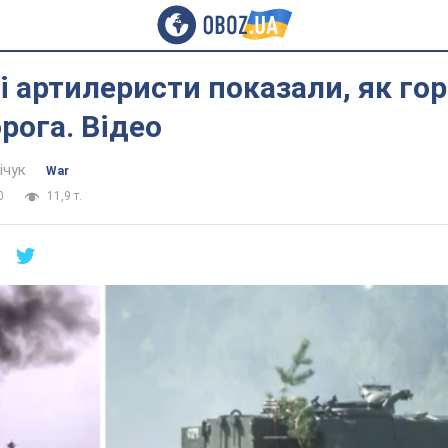
і артилеристи показали, як го
орога. Відео
ічук
War
0
11,9 т.