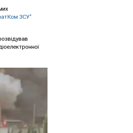
мих
ратКом ЗСУ"
 розвідував
адіоелектронної