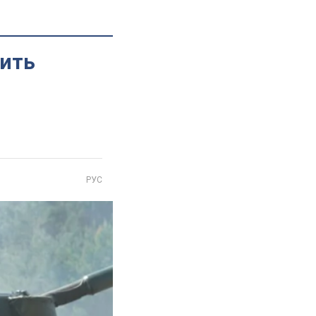
рить
РУС