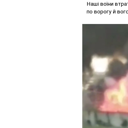
Наші воїни втра
по ворогу й вог