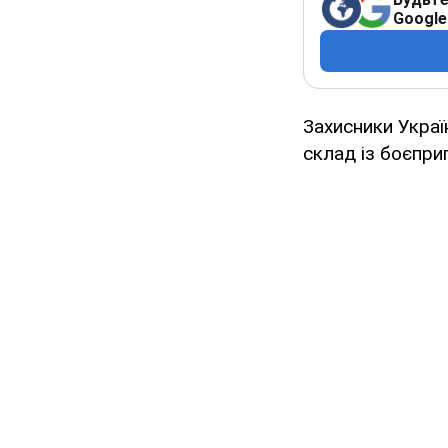
Google
Захисники Украї
склад із боєпри