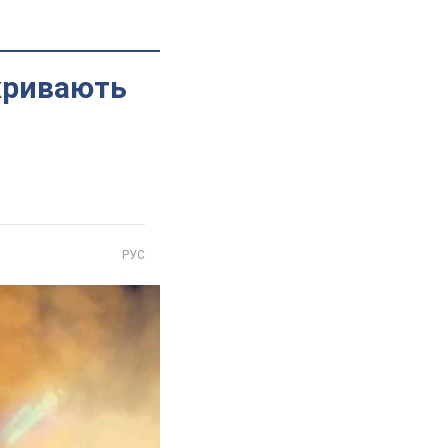
акривають
РУС