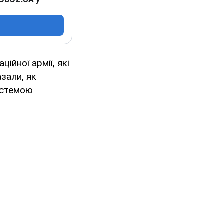
ійної армії, які
азали, як
истемою