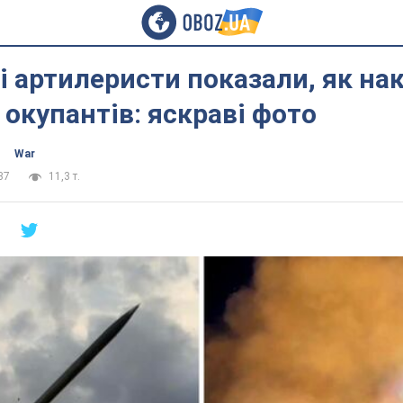
і артилеристи показали, як н
 окупантів: яскраві фото
War
37
11,3 т.