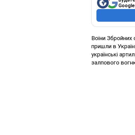
Google
Воїни Збройних 
пришли в Україну
українські арт
залпового вогню