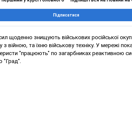
Підписатися
сил щоденно знищують військових російської окупац
 з війною, та їхню військову техніку. У мережі пок
илеристи "працюють" по загарбниках реактивною с
 "Град".