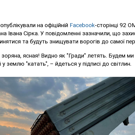
 опублікували на офіційній
Facebook
-сторінці 92 О
а Івана Сірка. У повідомленні зазначили, що зах
инятися та будуть знищувати ворогів до самої пе
, зоряна, ясная! Видно як "Гради" летять. Будем ми
 у землю "катать", – йдеться у підписі до світлин.