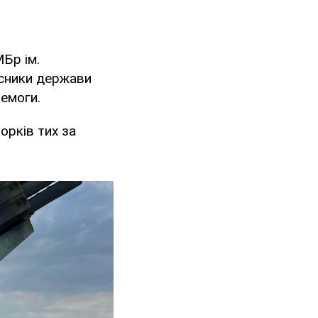
МБр ім.
исники держави
ремоги.
 орків тих за