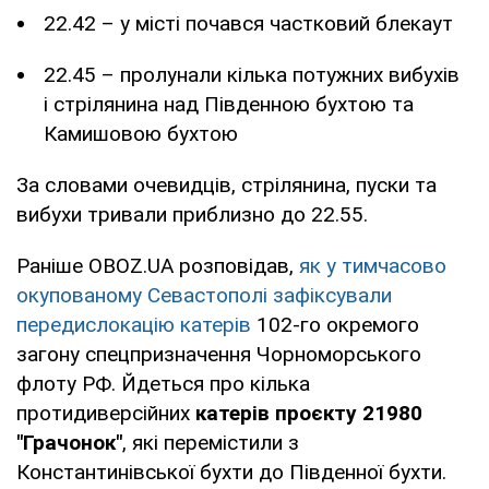
22.42 – у місті почався частковий блекаут
22.45 – пролунали кілька потужних вибухів
і стрілянина над Південною бухтою та
Камишовою бухтою
За словами очевидців, стрілянина, пуски та
вибухи тривали приблизно до 22.55.
Раніше OBOZ.UA розповідав,
як у тимчасово
окупованому Севастополі зафіксували
передислокацію катерів
102-го окремого
загону спецпризначення Чорноморського
флоту РФ. Йдеться про кілька
протидиверсійних
катерів проєкту 21980
"Грачонок"
, які перемістили з
Константинівської бухти до Південної бухти.