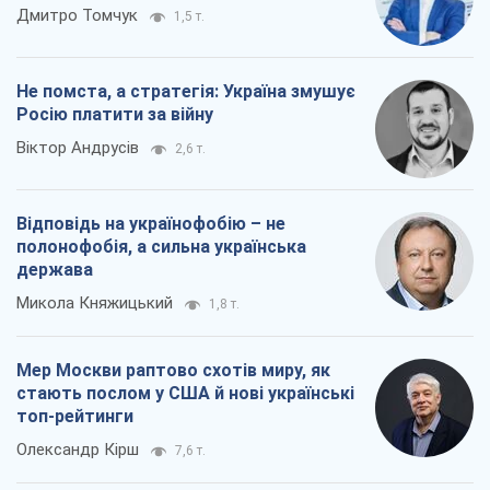
Дмитро Томчук
1,5 т.
Не помста, а стратегія: Україна змушує
Росію платити за війну
Віктор Андрусів
2,6 т.
Відповідь на українофобію – не
полонофобія, а сильна українська
держава
Микола Княжицький
1,8 т.
Мер Москви раптово схотів миру, як
стають послом у США й нові українські
топ-рейтинги
Олександр Кірш
7,6 т.