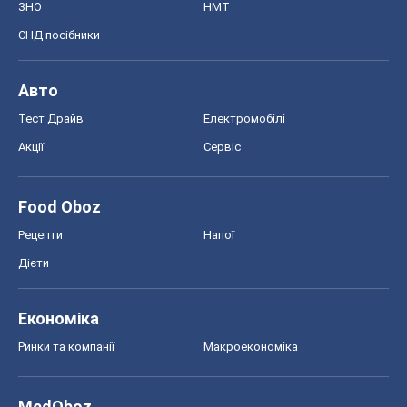
ЗНО
НМТ
СНД посібники
Авто
Тест Драйв
Електромобілі
Акції
Сервіс
Food Oboz
Рецепти
Напої
Дієти
Економіка
Ринки та компанії
Макроекономіка
MedOboz