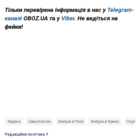
Тільки перевірена інформація в нас у
Telegram-
каналі
OBOZ.UA та у
Viber
. Не ведіться на
фейки!
Україна
Севастополь
Вибухи в Росії
Вибухи в Криму
Окупац
Редакційна політика