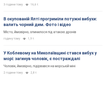
3 години тому
16,6 т.
В окупованій Ялті прогриміли потужні вибухи:
валить чорний дим. Фото і відео
Місто, ймовірно, опинилося під атакою дронів
годину тому
1,9 т.
У Коблевому на Миколаївщині стався вибух у
морі: загинув чоловік, є постраждалі
Чоловік, ймовірно, підірвався на морській міні
2 години тому
2,8 т.