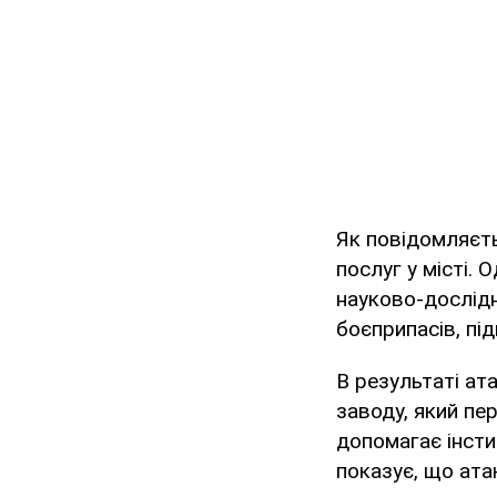
Як повідомляєть
послуг у місті.
науково-дослідн
боєприпасів, пі
В результаті ат
заводу, який пер
допомагає інсти
показує, що ат