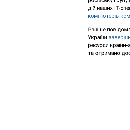
російську групу
дій наших ІТ-спе
комп’ютерів ком
Раніше повідомл
України
заверши
ресурси країни-
та отримано дос