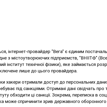
ся, інтернет-провайдер "Вега" є єдиним постачаль
 Одне з містоутворюючих підприємств, "ВНІІТФ" (Вс
ий інститут технічної фізики), яке займається ро
дключене лише до цього провайдера.
аки хакери отримали доступ до персональних даних
ебуває під санкціями. Отримані дані свідчать про те
туту обходити ці санкції. Зокрема, переписка в с
ака може спричинити зрив державного оборонного