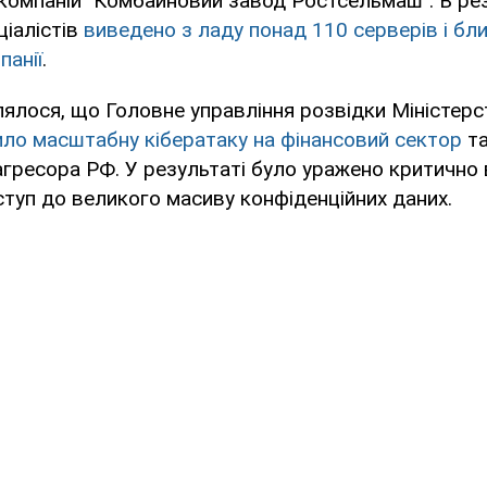
 компаній "Комбайновий завод Ростсельмаш". В рез
ціалістів
виведено з ладу понад 110 серверів і бл
панії
.
ялося, що Головне управління розвідки Міністер
ло масштабну кібератаку на фінансовий сектор
та
агресора РФ. У результаті було уражено критично
туп до великого масиву конфіденційних даних.