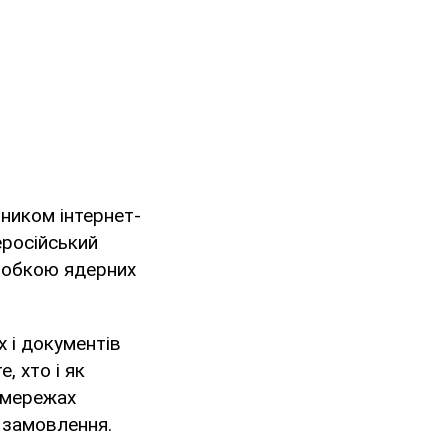
ником інтернет-
еросійський
зробкою ядерних
 і документів
, хто і як
оцмережах
 замовлення.