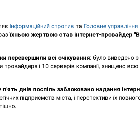
ляє
Інформаційний спротив
та
Головне управління
 раз
їхньою жертвою став інтернет-провайдер "В
ки перевершили всі очікування
: було виведено з
 провайдера і 10 серверів компанії, знищено всю
е
п'ять днів поспіль заблоковано надання інтер
егічних підприємств міста, і перспективи їх повно
тішно.