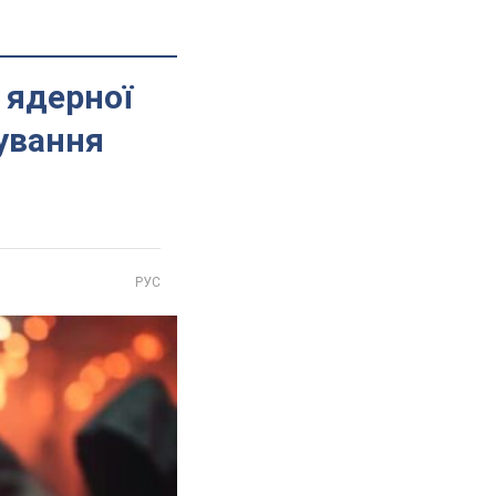
 ядерної
кування
РУС