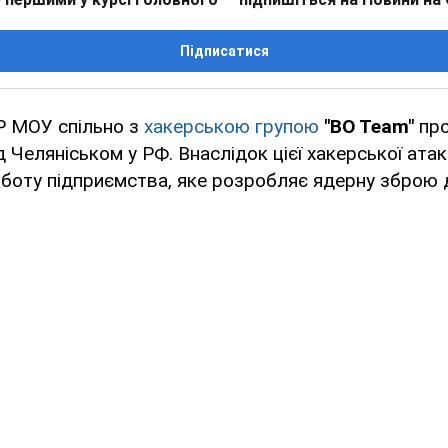
Підписатися
Р МОУ спільно з
хакерською групою
"BO Team"
про
 Челяніськом у РФ. Внаслідок цієї хакерської ата
оботу підприємства, яке розробляє ядерну зброю