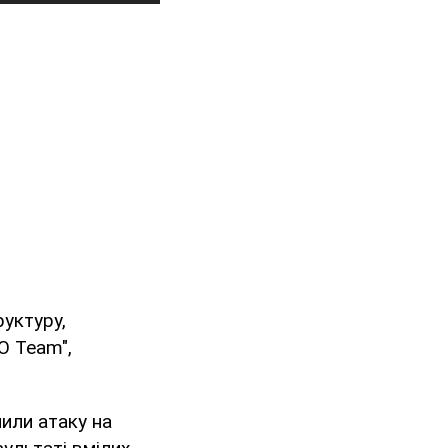
руктуру,
O Team",
нили атаку на