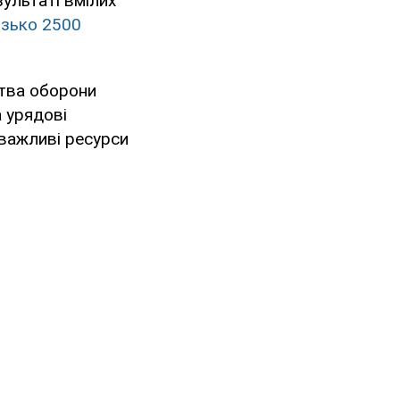
ультаті вмілих
изько 2500
ства оборони
 урядові
 важливі ресурси