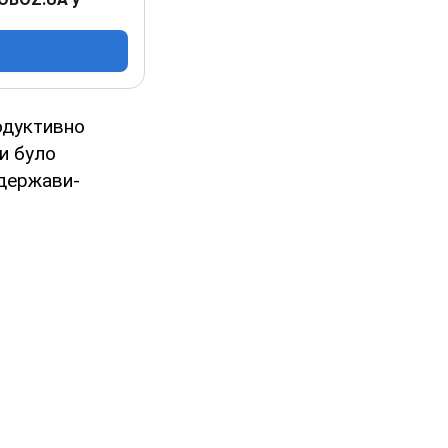
дуктивно
ки було
 держави-