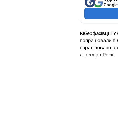
Google
Кіберфахівці ГУ
попрацювали під
паралізовано р
агресора Росії.