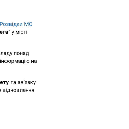
 Розвідки МО
ега"
у місті
 ладу понад
 інформацію на
нету
та зв’язку
го відновлення