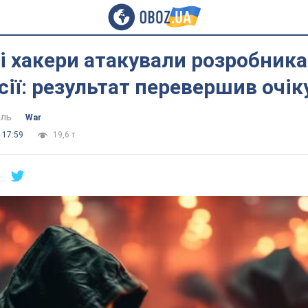
і хакери атакували розробника
осії: результат перевершив очі
ель
War
 17:59
19,6 т.