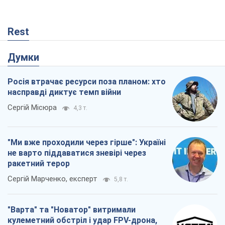
Rest
Думки
Росія втрачає ресурси поза планом: хто
насправді диктує темп війни
Сергій Місюра
4,3 т.
"Ми вже проходили через гірше": Україні
не варто піддаватися зневірі через
ракетний терор
Сергій Марченко, експерт
5,8 т.
"Варта" та "Новатор" витримали
кулеметний обстріл і удар FPV-дрона,