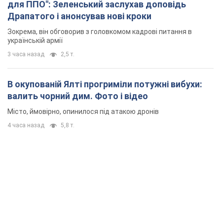
для ППО": Зеленський заслухав доповідь
Драпатого і анонсував нові кроки
Зокрема, він обговорив з головкомом кадрові питання в
українській армії
3 часа назад
2,5 т.
В окупованій Ялті прогриміли потужні вибухи:
валить чорний дим. Фото і відео
Місто, ймовірно, опинилося під атакою дронів
4 часа назад
5,8 т.