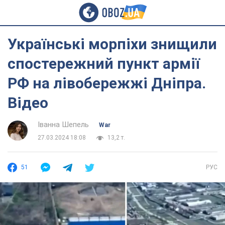
Українські морпіхи знищили
спостережний пункт армії
РФ на лівобережжі Дніпра.
Відео
Іванна Шепель
War
27.03.2024 18:08
13,2 т.
51
РУС