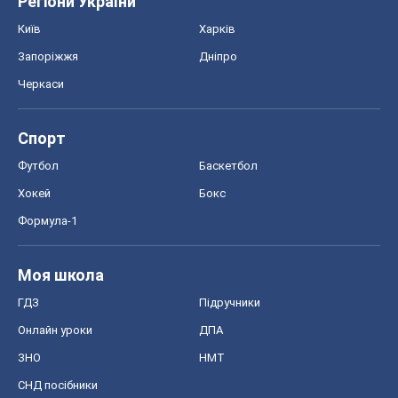
Регіони України
Київ
Харків
Запоріжжя
Дніпро
Черкаси
Спорт
Футбол
Баскетбол
Хокей
Бокс
Формула-1
Моя школа
ГДЗ
Підручники
Онлайн уроки
ДПА
ЗНО
НМТ
СНД посібники