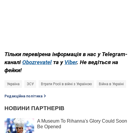
Тільки
перевірена інформація в нас у Telegram-
каналі
Obozrevatel
та у
Viber
. Н
е ведіться на
фейки!
Україна
ЗСУ
Втрати Росії в війні з Україною
Війна в Україні
р
Редакційна політика