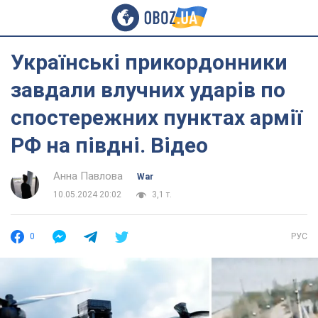
Українські прикордонники
завдали влучних ударів по
спостережних пунктах армії
РФ на півдні. Відео
Анна Павлова
War
10.05.2024 20:02
3,1 т.
0
РУС