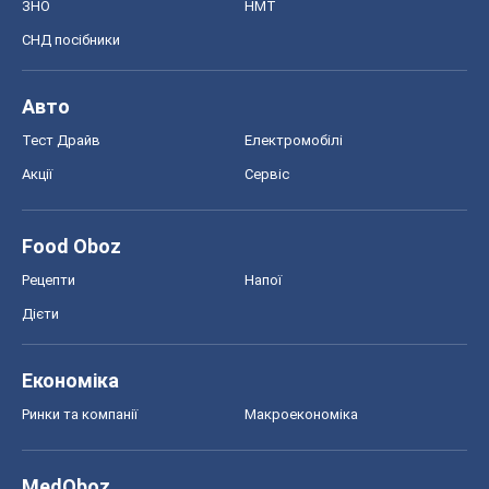
ЗНО
НМТ
СНД посібники
Авто
Тест Драйв
Електромобілі
Акції
Сервіс
Food Oboz
Рецепти
Напої
Дієти
Економіка
Ринки та компанії
Макроекономіка
MedOboz