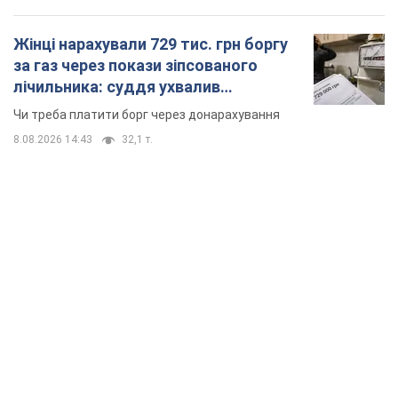
Жінці нарахували 729 тис. грн боргу
за газ через покази зіпсованого
лічильника: суддя ухвалив
неочікуване рішення
Чи треба платити борг через донарахування
8.08.2026 14:43
32,1 т.