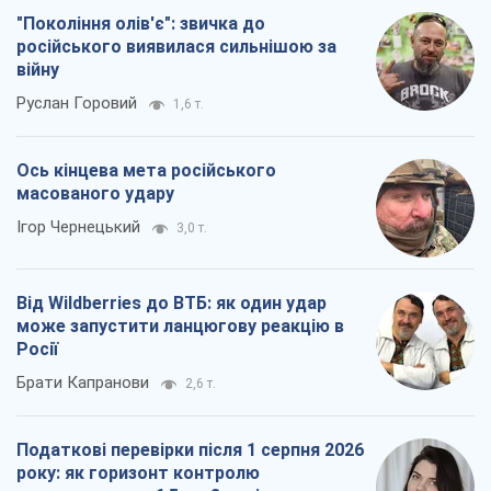
"Покоління олів'є": звичка до
російського виявилася сильнішою за
війну
Руслан Горовий
1,6 т.
Ось кінцева мета російського
масованого удару
Ігор Чернецький
3,0 т.
Від Wildberries до ВТБ: як один удар
може запустити ланцюгову реакцію в
Росії
Брати Капранови
2,6 т.
Податкові перевірки після 1 серпня 2026
року: як горизонт контролю