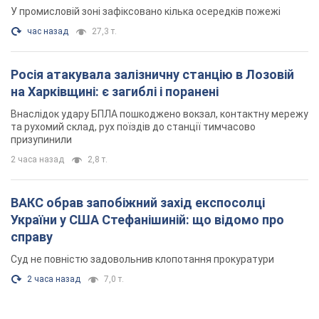
У промисловій зоні зафіксовано кілька осередків пожежі
час назад
27,3 т.
Росія атакувала залізничну станцію в Лозовій
на Харківщині: є загиблі і поранені
Внаслідок удару БПЛА пошкоджено вокзал, контактну мережу
та рухомий склад, рух поїздів до станції тимчасово
призупинили
2 часа назад
2,8 т.
ВАКС обрав запобіжний захід експосолці
України у США Стефанішиній: що відомо про
справу
Суд не повністю задовольнив клопотання прокуратури
2 часа назад
7,0 т.