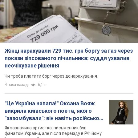
Жінці нарахували 729 тис. грн боргу за газ через
покази зіпсованого лічильника: суддя ухвалив
неочікуване рішення
Чи треба платити борг через донарахування
4 часа назад
6,1 т.
"Це Україна напала!" Оксана Вояж
викрила київського поета, якого
"зазомбували": він навіть російської
не знав, а тепер хоче геноциду
Як зазначила артистка, письменник був
українців
фанатом України, але після переїзду в РФ йому