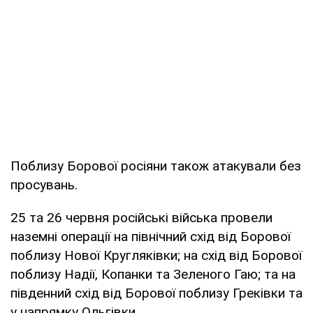
Поблизу Борової росіяни також атакували без
просувань.
25 та 26 червня російські війська провели
наземні операції на північний схід від Борової
поблизу Нової Кругляківки; на схід від Борової
поблизу Надії, Копанки та Зеленого Гаю; та на
південний схід від Борової поблизу Греківки та
у напрямку Ольгівки.