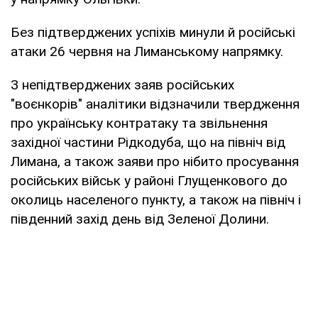
Без підтверджених успіхів минули й російські
атаки 26 червня на Лиманському напрямку.
З непідтверджених заяв російських
"воєнкорів" аналітики відзначили твердження
про українську контратаку та звільнення
західної частини Рідкодуба, що на північ від
Лимана, а також заяви про нібито просування
російських військ у районі Глущенкового до
околиць населеного пункту, а також на північ і
південний захід день від Зеленої Долини.