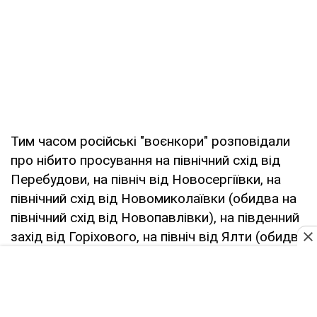
Тим часом російські "воєнкори" розповідали
про нібито просування на північний схід від
Перебудови, на північ від Новосергіївки, на
північний схід від Новомиколаївки (обидва на
північний схід від Новопавлівки), на південний
захід від Горіхового, на північ від Ялти (обидва
на південний схід від Новопавлівки) та на
південний захід від Федорівки (на південь від
Новопавлівки).