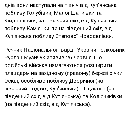
днів вони наступали на північ від Куп'янська
поблизу Голубівки, Малої Шапківки та
Кіндрашівки; на північний схід від Куп'янська
поблизу Кам'янки; та на південний схід від
Куп'янська поблизу Степової Новоселівки.
Речник Національної гвардії України полковник
Руслан Музичук заявив 26 червня, що
російські війська намагаються розширити
плацдарм на західному (правому) березі річки
Оскіл, особливо поблизу Дворічної (на
північний схід від Куп'янська), Піщаного (на
південний схід від Куп'янська) та Колісниківки
(на південний схід від Куп'янська).