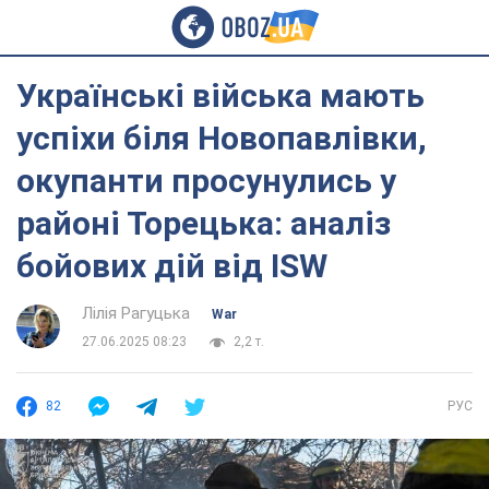
Українські війська мають
успіхи біля Новопавлівки,
окупанти просунулись у
районі Торецька: аналіз
бойових дій від ISW
Лілія Рагуцька
War
27.06.2025 08:23
2,2 т.
82
РУС