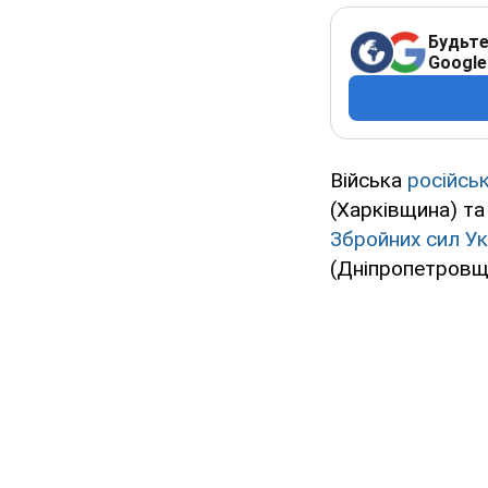
Будьте
Google
Війська
російськ
(Харківщина) т
Збройних сил Ук
(Дніпропетровщ