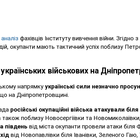
ь
аналіз
фахівців Інституту вивчення війни. Згідно
ій, окупанти мають тактичний успіх поблизу Петр
українських військових на Дніпропе
ькому напрямку
українські сили незначно просун
 що на Дніпропетровщині.
ада
російські окупаційні війська атакували біля
 а також поблизу Новосергіївки та Новомиколаївки
а південь
від міста окупанти провели атаки біля Фі
хід
від Новопавлівки біля Іванівки, Зеленого Гаю, 