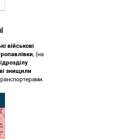
і
кі військові
тропавлівки
, (на
ідрозділу
ові знищили
ранспортерами.