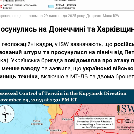
осунулись на Донеччині та Харківщин
геолокаційні кадри, у ISW зазначають, що
російсь
зований штурм та просунулися на північ від Пе
ька). Українська бригада
повідомляла про атаку п
 менше взводу
та заявила, що
українські військ
ниць техніки,
включно з МТ-ЛБ та двома бронет