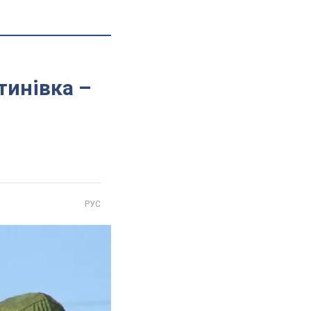
тинівка –
РУС