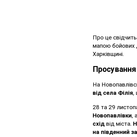
Про це свідчит
мапою бойових д
Харківщині.
Просування 
На Новопавлівс
від села Філія
,
28 та 29 листоп
Новопавлівки
,
схід
від міста.
Н
на південний за