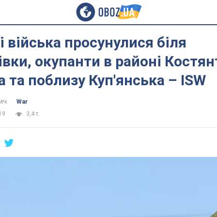
і війська просунулися біля
вки, окупанти в районі Костян
 та поблизу Куп'янська – ISW
ич
War
19
3,4 т.