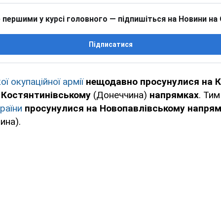
 першими у курсі головного — підпишіться на Новини на
Підписатися
ої окупаційної армії
нещодавно просунулися на К
а
Костянтинівському
(Донеччина)
напрямках
. Тим
раїни
просунулися на Новопавлівському напря
ина).