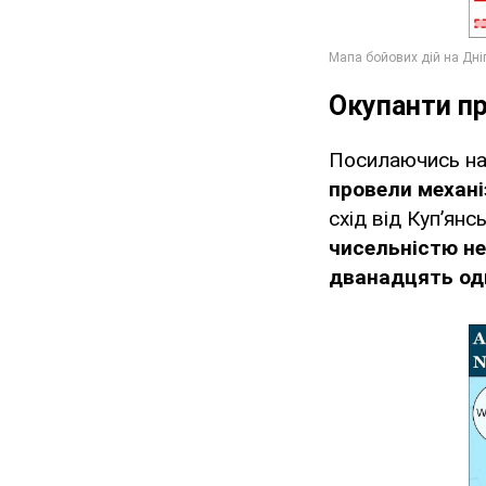
Окупанти пр
Посилаючись на 
провели механі
схід від Куп’янс
чисельністю не
дванадцять оди