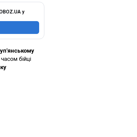
 OBOZ.UA у
уп'янському
 часом бійці
мку