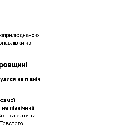
 з оприлюдненою
опавлівки на
тровщині
улися на північ
 самої
,
на північний
лії та Ялти та
Товстого і