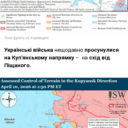
Українські війська
нещодавно
просунулися
на Куп'янському напрямку
–
на
схід від
Піщаного.