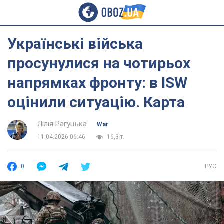
Українські війська
просунулися на чотирьох
напрямках фронту: в ISW
оцінили ситуацію. Карта
Лілія Рагуцька
War
11.04.2026 06:46
16,3 т.
0
РУС