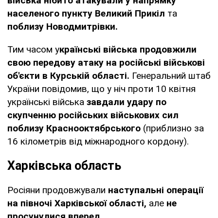
війська нібито атакували у напрямку
населеного пункту Великий Прикіл
та
поблизу Новодмитрівки.
Тим часом у
країнські війська продовжили
свою передову атаку на російські військові
об'єкти в Курській області.
Генеральний штаб
України повідомив, що у ніч проти 10 квітня
українські війська
завдали удару по
скупченню російських військових сил
поблизу Краснооктябрського
(приблизно за
16 кілометрів від міжнародного кордону).
Харківська область
Росіяни продовжували
наступальні операції
на півночі Харківської області,
але
не
просунулися вперед.