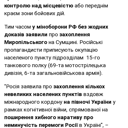
контролю над місцевістю
або переднім
краєм зони бойових дій.
Тим часом
у міноборони РФ без жодних
доказів заявили
про
захоплення
Миропільського
на Сумщині. Російські
пропагандисти приписують окупацію
населеного пункту підрозділам 15-го
танкового полку (69-та мотострілецька
дивізія, 6-та загальновійськова армія).
"Росія заявила про
захоплення кількох
невеликих населених пунктів
вздовж
міжнародного кордону
на півночі України
у
рамках когнітивної війни, спрямованої на
поширення хибного наративу про
неминучість перемоги Росії
в Україні", –