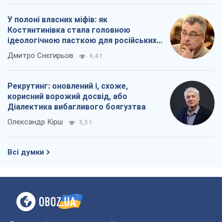
У полоні власних міфів: як
Костянтинівка стала головною
ідеологічною пасткою для російських
окупантів
Дмитро Снєгирьов
6,4 т.
Рекрутинг: оновлений і, схоже,
корисний ворожий досвід, або
Діалектика вибагливого боягузтва
Олександр Кірш
5,3 т.
Всі думки