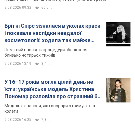
9.08.2026 09:32
66,5 т.
Брітні Спірс зізналася в уколах краси
і показала наслідки невдалої
косметології: ходила так майже
місяць
Помітний наслідок процедури зберігався
близько чотирьох тижнів
9.08.2026 13:19
3,4 т.
У 16–17 років могла цілий день не
їсти: українська модель Христина
Пономар розповіла про страшний бік
модельної кар’єри
Модель зізналася, які гонорари отримують її
колеги
9.08.2026 16:25
7,3 т.