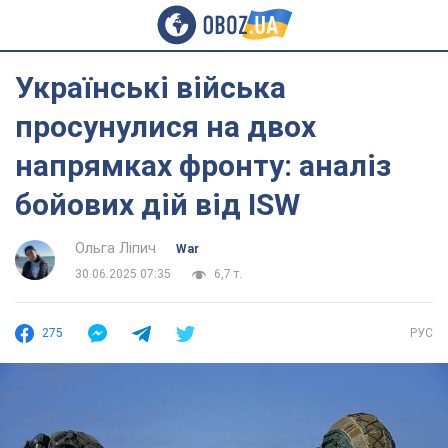
Українські війська
просунулися на двох
напрямках фронту: аналіз
бойових дій від ISW
Ольга Ліпич
War
30.06.2025 07:35
6,7 т.
275
РУС