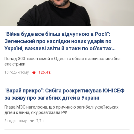
"Війна буде все більш відчутною в Росії":
Зеленський про наслідки нових ударів по
Україні, важливі звіти й атаки по об'єктах
ворога. Відео
Понад 300 тисяч сімей в Одесі та області залишалися без
електрики
10 годин тому
126,4 т.
"Вкрай прикро": Сибіга розкритикував ЮНІСЕФ
за заяву про загиблих дітей в Україні
Глава МЗС наголосив, що причиною загибелі українських
дітей є війна, яку розв'язала РФ
8 годин тому
7,7 т.