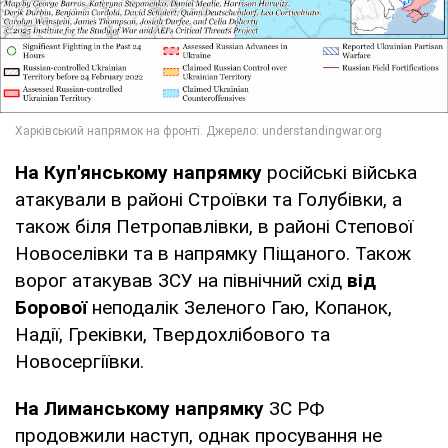
На Куп'янському напрямку
російські війська
атакували в районі Строївки та Голубівки, а
також біля Петропавлівки, в районі Степової
Новоселівки та в напрямку Піщаного. Також
ворог атакував ЗСУ на північний схід
від
Борової
неподалік Зеленого Гаю, Копанок,
Надії, Греківки, Твердохлібового та
Новосергіївки.
На Лиманському напрямку
ЗС РФ
продовжили наступ, однак просування не