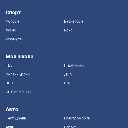
Спорт
Футбол
Баскетбол
Хокей
Бокс
Формула-1
Моя школа
ГДЗ
Підручники
Онлайн уроки
ДПА
ЗНО
НМТ
СНД посібники
Авто
Тест Драйв
Електромобілі
Акції
Сервіс