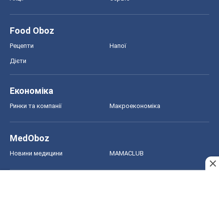
Food Oboz
Рецепти
Напої
Дієти
Економіка
Ринки та компанії
Макроекономіка
MedOboz
Новини медицини
MAMACLUB
Шоу
Афіша
Плітки
Краса
Мода