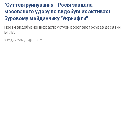
"Суттєві руйнування": Росія завдала
масованого удару по видобувних активах і
буровому майданчику "Укрнафти"
Проти видобувної інфраструктури ворог застосував десятки
БПЛА
9 годин тому
6,0 т.