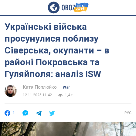
Українські війська
просунулися поблизу
Сіверська, окупанти – в
районі Покровська та
Гуляйполя: аналіз ISW
Катя Поплюйко
War
12.11.2025 11:42
1,4 т.
1
РУС