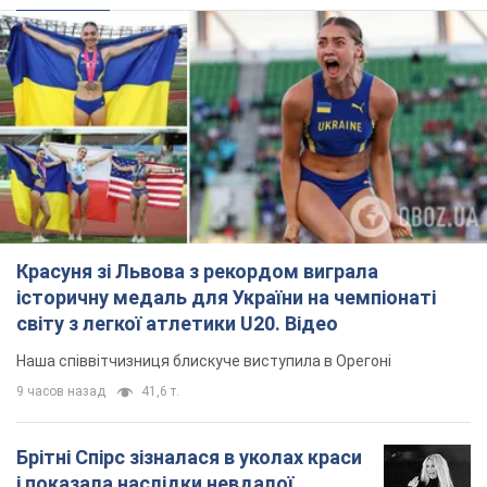
Красуня зі Львова з рекордом виграла
історичну медаль для України на чемпіонаті
світу з легкої атлетики U20. Відео
Наша співвітчизниця блискуче виступила в Орегоні
9 часов назад
41,6 т.
Брітні Спірс зізналася в уколах краси
і показала наслідки невдалої