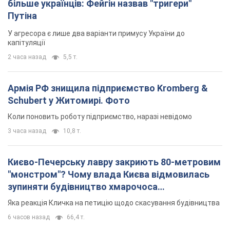
більше українців: Фейгін назвав "тригери"
Путіна
У агресора є лише два варіанти примусу України до
капітуляції
2 часа назад
5,5 т.
Армія РФ знищила підприємство Kromberg &
Schubert у Житомирі. Фото
Коли поновить роботу підприємство, наразі невідомо
3 часа назад
10,8 т.
Києво-Печерську лавру закриють 80-метровим
"монстром"? Чому влада Києва відмовилась
зупиняти будівництво хмарочоса
"московського вірянина"
Яка реакція Кличка на петицію щодо скасування будівництва
6 часов назад
66,4 т.