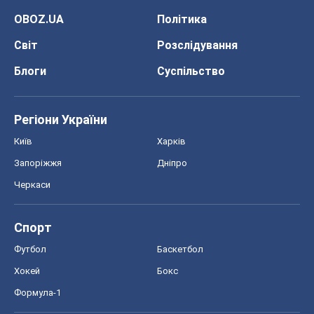
OBOZ.UA
Політика
Світ
Розслідування
Блоги
Суспільство
Регіони України
Київ
Харків
Запоріжжя
Дніпро
Черкаси
Спорт
Футбол
Баскетбол
Хокей
Бокс
Формула-1