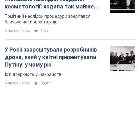
косметології: ходила так майже
місяць
Помітний наслідок процедури зберігався
близько чотирьох тижнів
5 часов назад
1,5 т.
У Росії заарештували розробників
дрона, який у квітні презентували
Путіну: у чому річ
Їх підозрюють у шахрайстві
6 часов назад
35,0 т.