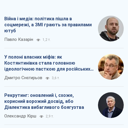
Війна і медіа: політика пішла в
соцмережі, а ЗМІ грають за правилами
ютуб
Павло Казарін
1,2 т.
У полоні власних міфів: як
Костянтинівка стала головною
ідеологічною пасткою для російських
окупантів
Дмитро Снєгирьов
3,6 т.
Рекрутинг: оновлений і, схоже,
корисний ворожий досвід, або
Діалектика вибагливого боягузтва
Олександр Кірш
2,9 т.