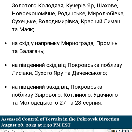
Золотого Колодязя, Кучерів Яр, Шахове,
Новоекономічне, Родинське, Миролюбівка,
Сухецьке, Володимирівка, Красний Лиман
та Маяк;
на схід у напрямку Мирнограда, Промінь
та Балагань;
на південний схід від Покровська поблизу
Лисівки, Сухого Яру та Даченського;
на південний захід від Покровська
поблизу Звірового, Котлиного, Удачного
та Молодецького 27 та 28 серпня.