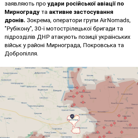
заявляють про
удари російської авіації по
Мирнограду
та
активне застосування
дронів.
Зокрема, оператори групи AirNomads,
"Рубікону", 30-ї мотострілецької бригади та
підрозділів ДНР атакують позиції українських
військ у районі Мирнограда, Покровська та
Добропілля.