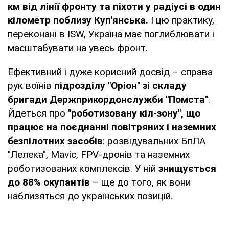
км від лінії фронту та піхоти у радіусі в один
кілометр поблизу Куп'янська.
І цю практику,
переконані в ISW, Україна має поглиблювати і
масштабувати на увесь фронт.
Ефективний і дуже корисний досвід – справа
рук воїнів
підрозділу "Оріон" зі складу
бригади Держприкордонслужби "Помста"
.
Йдеться про
"роботизовану кіл-зону", що
працює на поєднанні повітряних і наземних
безпілотних засобів
: розвідувальних БпЛА
"Лелека", Mavic, FPV-дронів та наземних
роботизованих комплексів. У ній
знищується
до 88% окупантів
– ще до того, як вони
наблизяться до українських позицій.