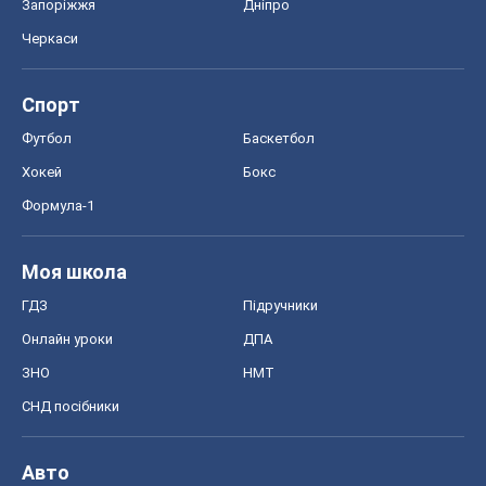
Запоріжжя
Дніпро
Черкаси
Спорт
Футбол
Баскетбол
Хокей
Бокс
Формула-1
Моя школа
ГДЗ
Підручники
Онлайн уроки
ДПА
ЗНО
НМТ
СНД посібники
Авто