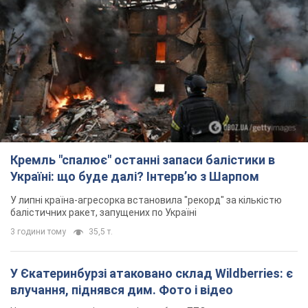
Кремль "спалює" останні запаси балістики в
Україні: що буде далі? Інтерв’ю з Шарпом
У липні країна-агресорка встановила "рекорд" за кількістю
балістичних ракет, запущених по Україні
3 години тому
35,5 т.
У Єкатеринбурзі атаковано склад Wildberries: є
влучання, піднявся дим. Фото і відео