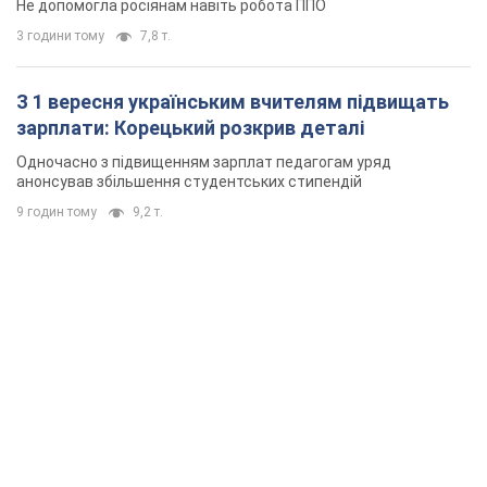
Не допомогла росіянам навіть робота ППО
3 години тому
7,8 т.
З 1 вересня українським вчителям підвищать
зарплати: Корецький розкрив деталі
Одночасно з підвищенням зарплат педагогам уряд
анонсував збільшення студентських стипендій
9 годин тому
9,2 т.