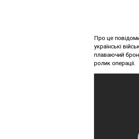
Про це повідом
українські війс
плаваючий броне
ролик операції.