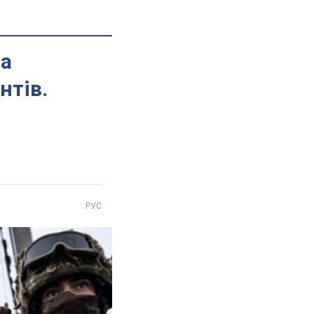
на
нтів.
РУС