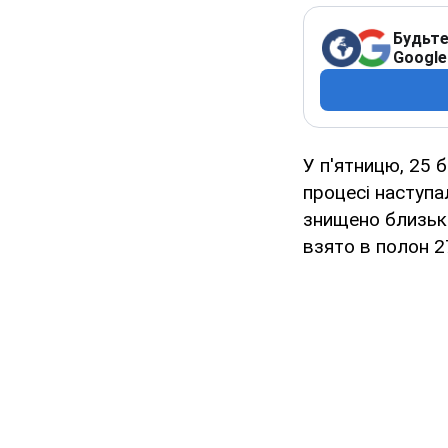
Будьте
Google
У п'ятницю, 25 б
процесі наступа
знищено близько
взято в полон 2