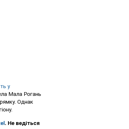
ть у
села Мала Рогань
прямку. Однак
іону.
el
. Не ведіться