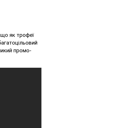
 що як трофеї
багатоцільовий
ликий промо-