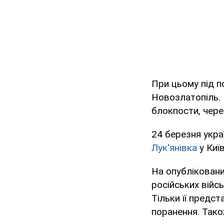
При цьому під 
Новозлатопіль. 
блокпости, через
24 березня укра
Лук'янівка
у Киї
На опубліковани
російських війсь
Тільки її предс
поранення. Тако