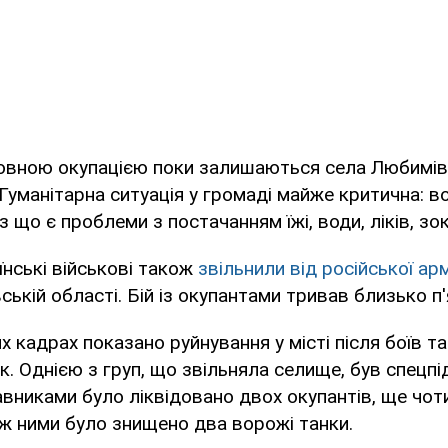
повною окупацією поки залишаються села Любимів
Гуманітарна ситуація у громаді майже критична: в
 що є проблеми з постачанням їжі, води, ліків, зок
їнські військові також
звільнили від російської ар
вській області. Бій із окупантами тривав близько п'
х кадрах показано руйнування у місті після боїв та
к. Однією з груп, що звільняла селище, був спецпі
тавниками було ліквідовано двох окупантів, ще чо
ж ними було знищено два ворожі танки.