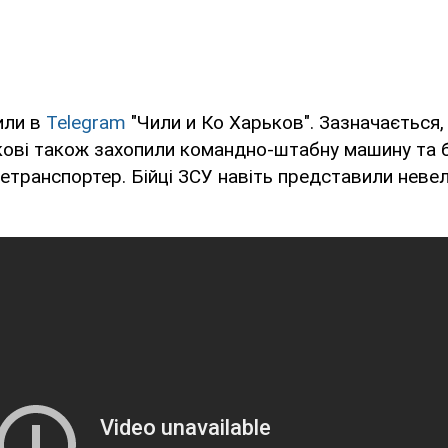
или в
Telegram
"Чили и Ко Харьков". Зазначається,
ькові також захопили командно-штабну машину та 
транспортер. Бійці ЗСУ навіть представили неве