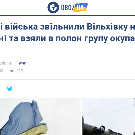
і війська звільнили Вільхівку 
і та взяли в полон групу окупа
орілко
War
00
49,7 т.