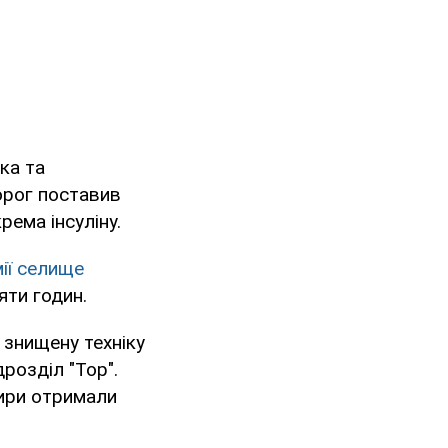
ка та
орог поставив
рема інсуліну.
мії селище
яти годин.
 знищену техніку
дрозділ "Тор".
тири отримали