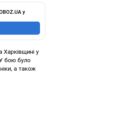
 OBOZ.UA у
а Харківщині у
 У бою було
ніки, а також