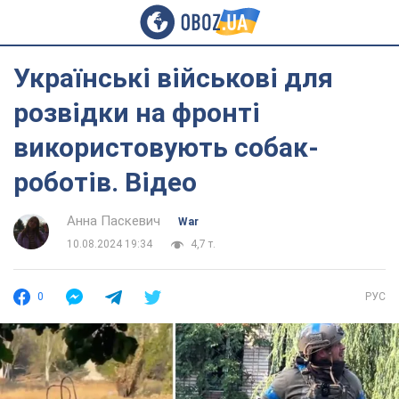
Українські військові для
розвідки на фронті
використовують собак-
роботів. Відео
Анна Паскевич
War
10.08.2024 19:34
4,7 т.
0
РУС