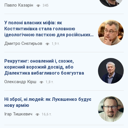
Павло Казарін
345
У полоні власних міфів: як
Костянтинівка стала головною
ідеологічною пасткою для російських
окупантів
Дмитро Снєгирьов
1,9 т.
Рекрутинг: оновлений і, схоже,
корисний ворожий досвід, або
Діалектика вибагливого боягузтва
Олександр Кірш
1,8 т.
Ні зброї, ні людей: як Лукашенко будує
нову армію
Ігар Тишкевич
16,6 т.