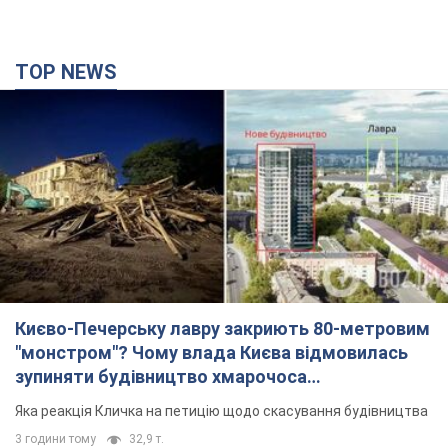
TOP NEWS
Києво-Печерську лавру закриють 80-метровим
"монстром"? Чому влада Києва відмовилась
зупиняти будівництво хмарочоса
"московського вірянина"
Яка реакція Кличка на петицію щодо скасування будівництва
3 години тому
32,9 т.