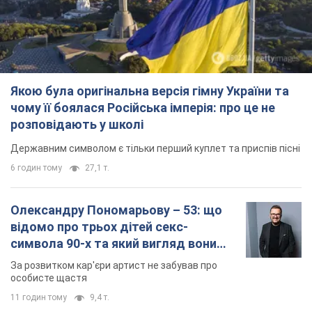
Якою була оригінальна версія гімну України та
чому її боялася Російська імперія: про це не
розповідають у школі
Державним символом є тільки перший куплет та приспів пісні
6 годин тому
27,1 т.
Олександру Пономарьову – 53: що
відомо про трьох дітей секс-
символа 90-х та який вигляд вони
мають
За розвитком кар'єри артист не забував про
особисте щастя
11 годин тому
9,4 т.