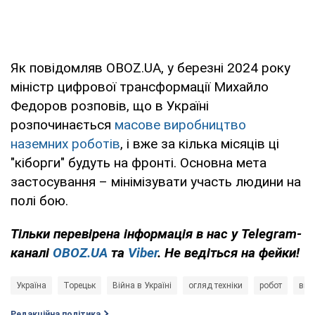
Як повідомляв OBOZ.UA, у березні 2024 року
міністр цифрової трансформації Михайло
Федоров розповів, що в Україні
розпочинається
масове виробництво
наземних роботів
, і вже за кілька місяців ці
"кіборги" будуть на фронті. Основна мета
застосування – мінімізувати участь людини на
полі бою.
Тільки
перевірена інформація в нас у Telegram-
каналі
OBOZ.UA
та
Viber
. Не ведіться на фейки!
Україна
Торецьк
Війна в Україні
огляд техніки
робот
вій
Редакційна політика