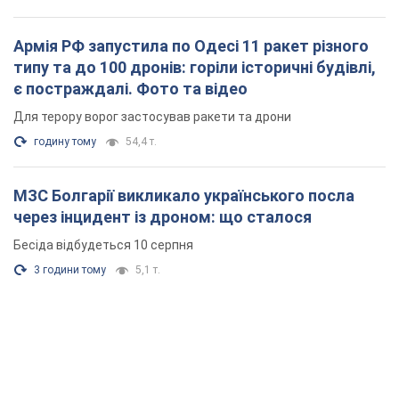
Армія РФ запустила по Одесі 11 ракет різного
типу та до 100 дронів: горіли історичні будівлі,
є постраждалі. Фото та відео
Для терору ворог застосував ракети та дрони
годину тому
54,4 т.
МЗС Болгарії викликало українського посла
через інцидент із дроном: що сталося
Бесіда відбудеться 10 серпня
3 години тому
5,1 т.