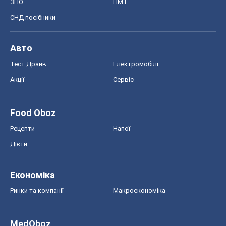
ЗНО
НМТ
СНД посібники
Авто
Тест Драйв
Електромобілі
Акції
Сервіс
Food Oboz
Рецепти
Напої
Дієти
Економіка
Ринки та компанії
Макроекономіка
MedOboz