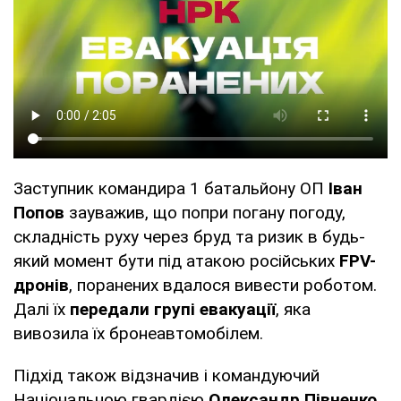
Заступник командира 1 батальйону ОП
Іван
Попов
зауважив, що попри погану погоду,
складність руху через бруд та ризик в будь-
який момент бути під атакою російських
FPV-
дронів
, поранених вдалося вивести роботом.
Далі їх
передали групі евакуації
, яка
вивозила їх бронеавтомобілем.
Підхід також відзначив і командуючий
Національною гвардією
Олександр Півненко
.