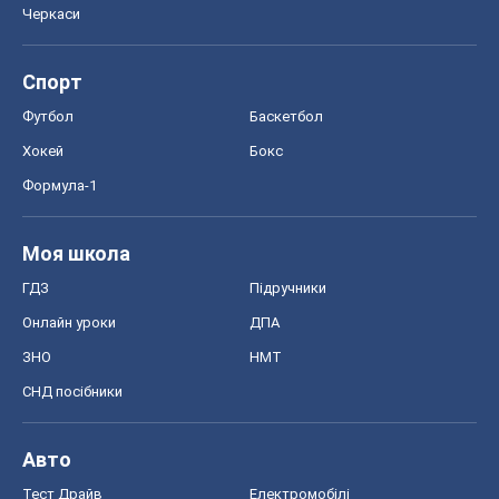
Черкаси
Спорт
Футбол
Баскетбол
Хокей
Бокс
Формула-1
Моя школа
ГДЗ
Підручники
Онлайн уроки
ДПА
ЗНО
НМТ
СНД посібники
Авто
Тест Драйв
Електромобілі