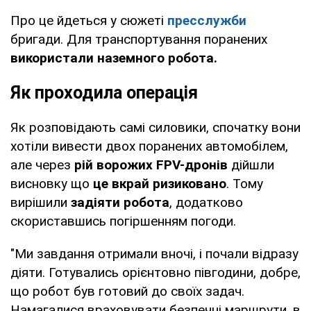
Про це йдеться у сюжеті
пресслужби
бригади. Для транспортування поранених
використали наземного робота.
Як проходила операція
Як розповідають самі силовики, спочатку вони
хотіли вивести двох поранених автомобілем,
але через
рій ворожих FPV-дронів
дійшли
висновку що
це вкрай ризиковано
. Тому
вирішили
задіяти робота
, додатково
скориставшись погіршенням погоди.
"Ми завдання отримали вночі, і почали відразу
діяти. Готувались орієнтовно півгодини, добре,
що робот був готовий до своїх задач.
Намагалися враховувати безпечні маршрути, в