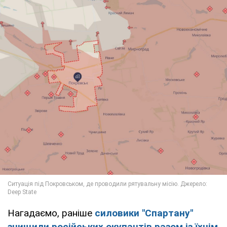
Нагадаємо, раніше
силовики "Спартану"
знищили російських окупантів разом із їхнім