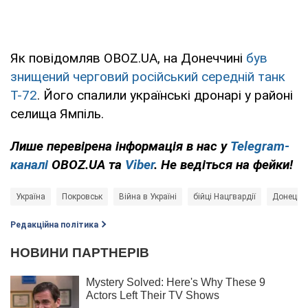
Як повідомляв OBOZ.UA, на Донеччині
був
знищений черговий російський середній танк
Т-72
. Його спалили українські дронарі у районі
селища Ямпіль.
Лише
перевірена інформація в нас у
Telegram-
каналі
OBOZ.UA та
Viber
. Не ведіться на фейки!
Україна
Покровськ
Війна в Україні
бійці Нацгвардії
Донецька
Редакційна політика