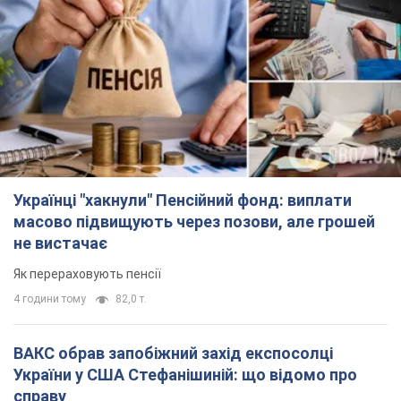
Українці "хакнули" Пенсійний фонд: виплати
масово підвищують через позови, але грошей
не вистачає
Як перераховують пенсії
4 години тому
82,0 т.
ВАКС обрав запобіжний захід експосолці
України у США Стефанішиній: що відомо про
справу