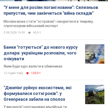
"У мене для росіян погані новини": Селезньов
припустив, чим закінчиться "війна складів"
Москва може стати "островом" і зануритися в темряву,
спрогнозував військовий експерт
5.08.2026 16:00
60,9 т.
Банки "готуються" до нового курсу
долара: українцям розповіли, чого
очікувати
Яким буде курс валюти в обмінниках
12 годин тому
120,0 т.
"Джипінг руйнує екосистеми, які
формувалися сотні років": у
Greenpeace забили на сполох
У високогір'ї розташовані альпійські та