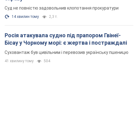
Суд не повністю задовольнив клопотання прокуратури
14 хвилин тому
2,3 т.
Росія атакувала судно під прапором Гвінеї-
Бісау у Чорному морі: є жертва і постраждалі
Суховантаж був цивільним і перевозив українську пшеницю
41 хвилину тому
504