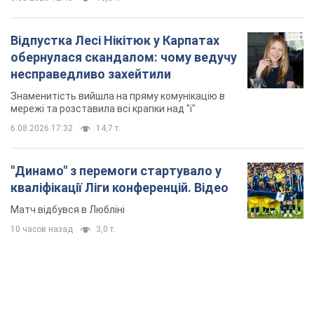
Відпустка Лесі Нікітюк у Карпатах
обернулася скандалом: чому ведучу
несправедливо захейтили
Знаменитість вийшла на пряму комунікацію в
мережі та розставила всі крапки над "і"
6.08.2026 17:32
14,7 т.
"Динамо" з перемоги стартувало у
кваліфікації Ліги конференцій. Відео
Матч відбувся в Любліні
10 часов назад
3,0 т.