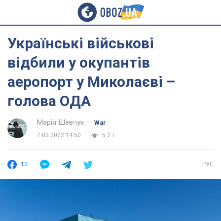
Українські військові
відбили у окупантів
аеропорт у Миколаєві –
голова ОДА
Марія Шевчук
War
7.03.2022 14:50
5,2 т.
10
РУС