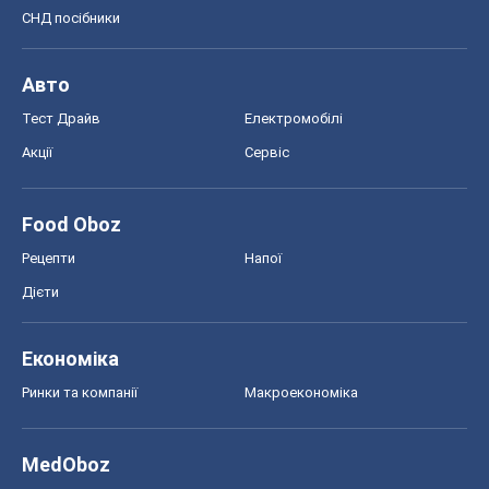
Дієти
Економіка
Ринки та компанії
Макроекономіка
MedOboz
Новини медицини
MAMACLUB
Шоу
Афіша
Плітки
Краса
Мода
Жіночий журнал