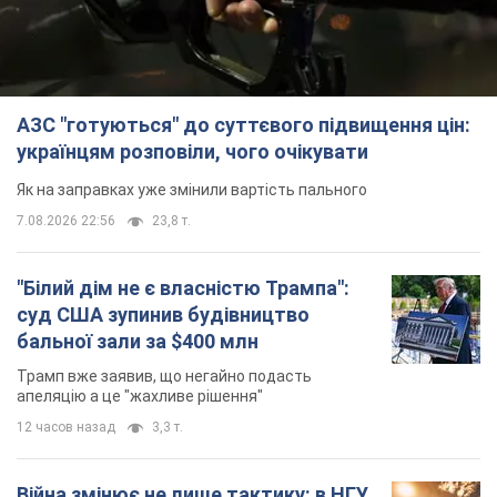
суд США зупинив будівництво
бальної зали за $400 млн
Трамп вже заявив, що негайно подасть
апеляцію а це "жахливе рішення"
12 часов назад
3,3 т.
Війна змінює не лише тактику: в НГУ
показали інженерні рішення проти
російських FPV-дронів. Фото
Це "постапокаліптична естетика зі світу
"Шаленого Макса"
12 часов назад
9,9 т.