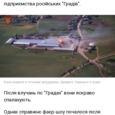
підприємства російських "Градів".
Після влучань по "Градах" вони яскраво
спалахують.
Однак справжнє фаєр-шоу почалося після