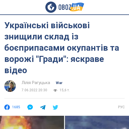
Українські військові
знищили склад із
боєприпасами окупантів та
ворожі "Гради": яскраве
відео
Лілія Рагуцька
War
7.06.2022 20:30
15,6 т.
1685
РУС