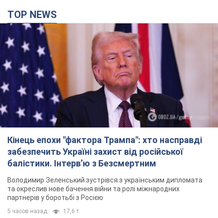
Кінець епохи "фактора Трампа": хто насправді
забезпечить Україні захист від російської
балістики. Інтерв’ю з Безсмертним
Володимир Зеленський зустрівся з українським дипломата
та окреслив нове бачення війни та ролі міжнародних
партнерів у боротьбі з Росією
5 часов назад
17,6 т.
У Києві внаслідок російської атаки загинула
людина, постраждали четверо. Фото
Ворог продовжує регулярний ракетний терор столиці
час назад
27,4 т.
Україна уразила Ільський і Сизранський НПЗ та
пост спостереження на буровій установці
"Сиваш": Генштаб розкрив деталі. Фото і відео