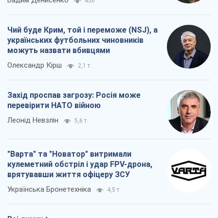
"Варта" та "Новатор" витримали
кулеметний обстріл і удар FPV-дрона,
врятувавши життя офіцеру ЗСУ
Українська Бронетехніка
4,5 т.
Всі думки
Про компанію
Команда
Правова інформація
Політика конфіденційності
Реклама на сайті
Документи
Редакційна політика
Журналісти OBOZ.UA на місці