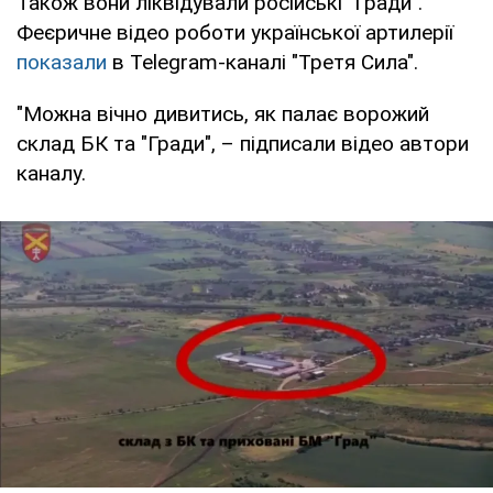
Також вони ліквідували російські "Гради".
Феєричне відео роботи української артилерії
показали
в Telegram-каналі "Третя Сила".
"Можна вічно дивитись, як палає ворожий
склад БК та "Гради", – підписали відео автори
каналу.