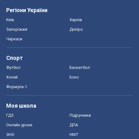
Формула-1
Моя школа
ГДЗ
Підручники
Онлайн уроки
ДПА
ЗНО
НМТ
СНД посібники
Авто
Тест Драйв
Електромобілі
Акції
Сервіс
Food Oboz
Рецепти
Напої