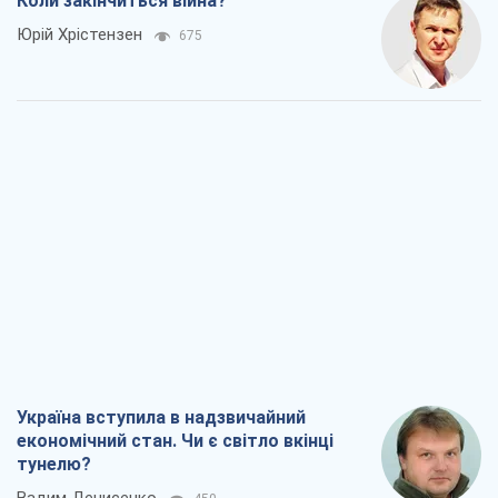
Україна вступила в надзвичайний
економічний стан. Чи є світло вкінці
тунелю?
Вадим Денисенко
450
Чий буде Крим, той і переможе (NSJ), а
українських футбольних чиновників
можуть назвати вбивцями
Олександр Кірш
2,1 т.
Захід проспав загрозу: Росія може
перевірити НАТО війною
Леонід Невзлін
5,6 т.