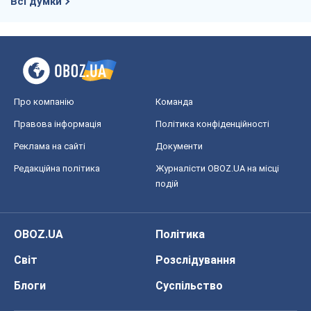
подій
OBOZ.UA
Політика
Світ
Розслідування
Блоги
Суспільство
Регіони України
Київ
Харків
Запоріжжя
Дніпро
Черкаси
Спорт
Футбол
Баскетбол
Хокей
Бокс