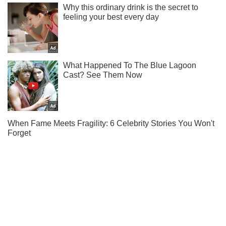
Підписуйся на наш Telegram. Отримуй тільки
найважливіше!
Підписатись
Підписатись
Українські військові знищили...