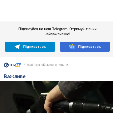
Важливе
АЗС "готуються" до суттєвого підвищення цін:
українцям розповіли, чого очікувати
Як на заправках уже змінили вартість пального
7.08.2026 22:56
23,8 т.
"Білий дім не є власністю Трампа":