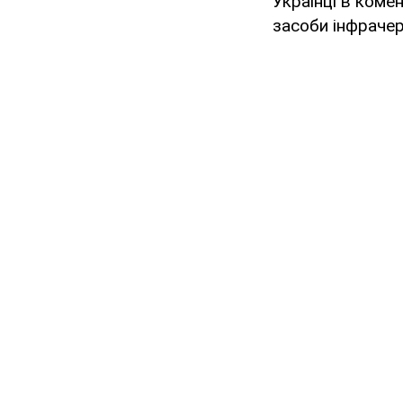
Українці в коме
засоби інфрачер