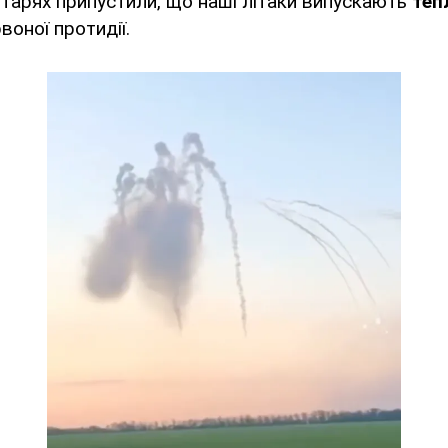
нтарях припустили, що наші літаки випускають
теп
воної протидії.