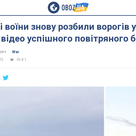
і воїни знову розбили ворогів у
 відео успішного повітряного 
вич
War
25
36,8 т.