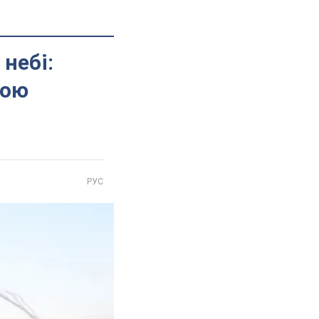
 небі:
бою
РУС