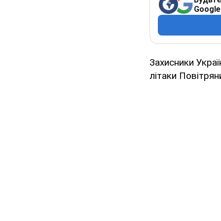
Google
Захисники Украї
літаки Повітрян