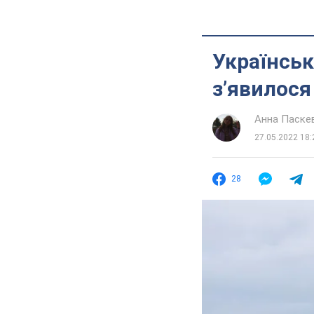
Українськ
з’явилося
Анна Паске
27.05.2022 18:
28