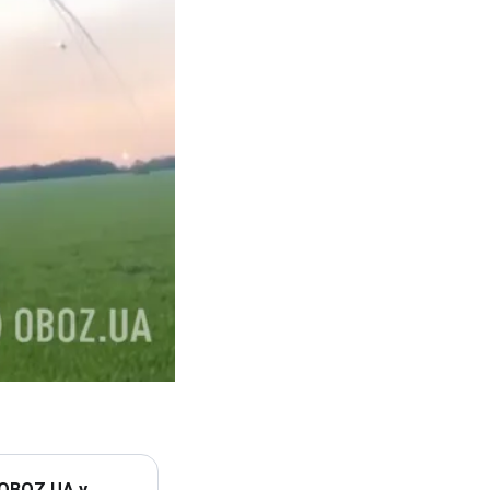
 OBOZ.UA у