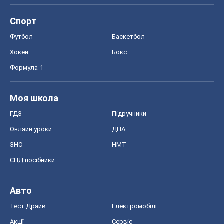
Спорт
Футбол
Баскетбол
Хокей
Бокс
Формула-1
Моя школа
ГДЗ
Підручники
Онлайн уроки
ДПА
ЗНО
НМТ
СНД посібники
Авто
Тест Драйв
Електромобілі
Акції
Сервіс