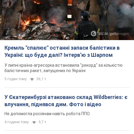
Кремль "спалює" останні запаси балістики в
Україні: що буде далі? Інтерв’ю з Шарпом
У липні країна-агресорка встановила "рекорд" за кількістю
балістичних ракет, запущених по Україні
5 годин тому
56,1 т.
У Єкатеринбурзі атаковано склад Wildberries: є
влучання, піднявся дим. Фото і відео
Не допомогла росіянам навіть робота ППО
4 години тому
9,7 т.