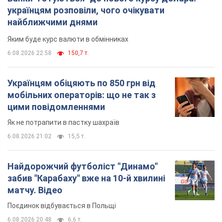
українцям розповіли, чого очікувати
найближчими днями
Яким буде курс валюти в обмінниках
6.08.2026 22:58
150,7 т.
Українцям обіцяють по 850 грн від
мобільних операторів: що не так з
цими повідомленнями
Як не потрапити в пастку шахраїв
6.08.2026 21:02
15,5 т.
Найдорожчий футболіст "Динамо"
забив "Карабаху" вже на 10-й хвилині
матчу. Відео
Поєдинок відбувається в Польщі
6.08.2026 20:48
6,6 т.