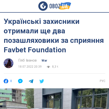
Українські захисники
отримали ще два
позашляховики за сприяння
Favbet Foundation
Гліб Іванов
War
18.07.2022 20:39
8,3 т.
0
РУС