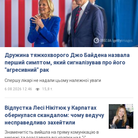
Дружина тяжкохворого Джо Байдена назвала
перший симптом, який сигналізував про його
"агресивний" рак
Спершу лікарі не надали цьому належної уваги
6.08.2026 12:46
15,8 т.
Відпустка Лесі Нікітюк у Карпатах
обернулася скандалом: чому ведучу
несправедливо захейтили
Знаменитість вийшла на пряму комунікацію в
мережі та розставила всі крапки над "і"