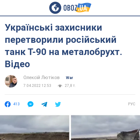
Українські захисники
перетворили російський
танк Т-90 на металобрухт.
Відео
Олексій Лютіков
War
7.04.2022 12:53
27,8 т.
413
РУС