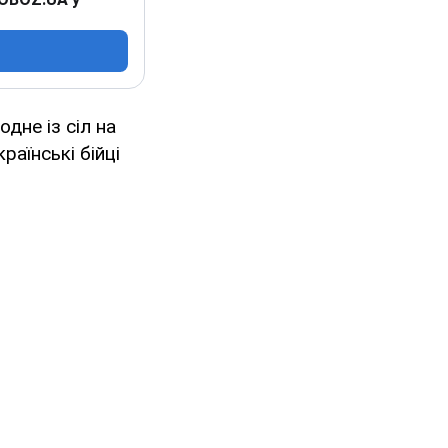
дне із сіл на
раїнські бійці