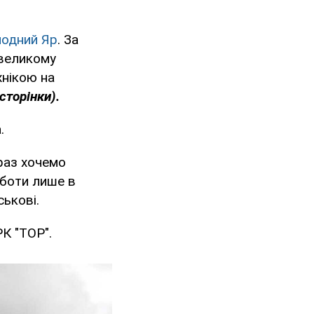
лодний Яр
. За
евеликому
хнікою на
сторінки).
.
араз хочемо
оботи лише в
ськові.
РК "ТОР".