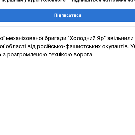
Підписатися
ої механізованої бригади "Холодний Яр" звільнили о
ої області від російсько-фашистських окупантів. Ук
о з розгромленою технікою ворога.