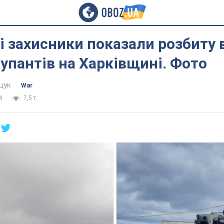
і захисники показали розбиту
купантів на Харківщині. Фото
щук
War
4
7,5 т.