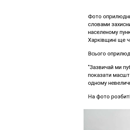
Фото оприлюднил
словами захисни
населеному пунк
Харківщині ще 
Всього оприлюд
"Зазвичай ми пу
показати масшта
одному невеличк
На фото розбиті 