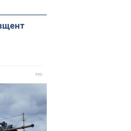
 вщент
РУС