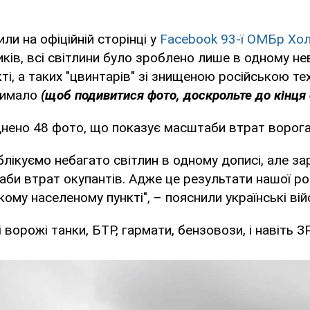
и на офіційній сторінці у
Facebook 93-ї ОМБр Хо
ків, всі світлини було зроблено лише в одному н
ті, а таких "цвинтарів" зі знищеною російською те
чимало
(щоб подивитися фото, доскрольте до кінця 
нено 48 фото, що показує масштаби втрат ворога
блікуємо небагато світлин в одному дописі, але з
би втрат окупантів. Адже це результати нашої р
ому населеному пункті", – пояснили українські вій
ворожі танки, БТР, гармати, бензовози, і навіть З