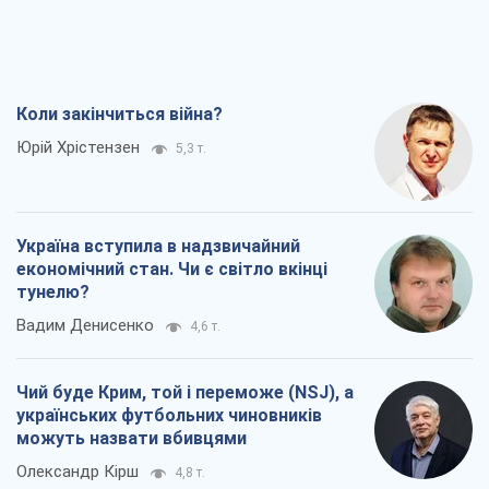
Україна вступила в надзвичайний
економічний стан. Чи є світло вкінці
тунелю?
Вадим Денисенко
4,6 т.
Чий буде Крим, той і переможе (NSJ), а
українських футбольних чиновників
можуть назвати вбивцями
Олександр Кірш
4,8 т.
Захід проспав загрозу: Росія може
перевірити НАТО війною
Леонід Невзлін
7,1 т.
Всі думки