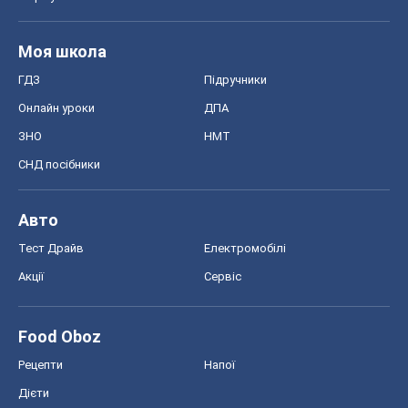
Авто
Тест Драйв
Електромобілі
Акції
Сервіс
Food Oboz
Рецепти
Напої
Дієти
Економіка
Ринки та компанії
Макроекономіка
MedOboz
Новини медицини
MAMACLUB