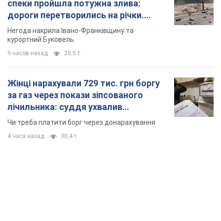
лічильника: суддя ухвалив
неочікуване рішення
Чи треба платити борг через донарахування
4 часа назад
30,4 т.
TOP NEWS