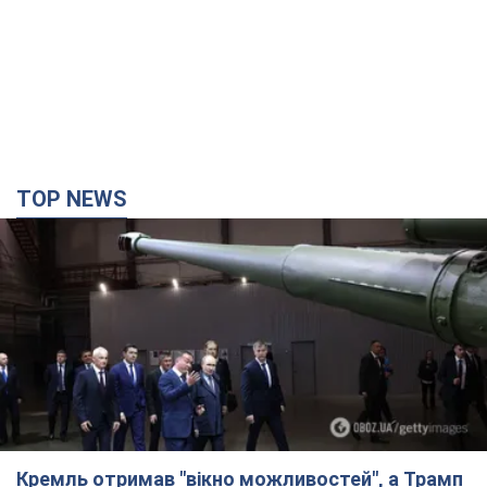
Кремль отримав "вікно можливостей", а Трамп
залишився майже без ракет: як бути Україні?
Інтерв’ю з Мельником
Думка, що в Росії закінчаться балістичні ракети, вкрай
небезпечна, наголосив експерт
7 часов назад
31,6 т.
Україна має домовленості на щомісячну