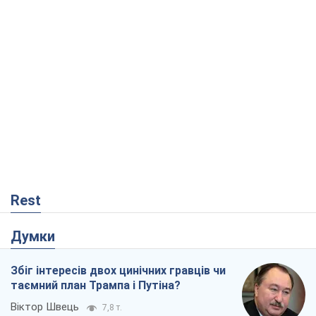
Rest
Думки
Збіг інтересів двох цинічних гравців чи
таємний план Трампа і Путіна?
Віктор Швець
7,8 т.
Мінськ готується до функціонування в
умовах масштабної воєнної кризи
Олександр Левченко
13,6 т.
Ні зброї, ні людей: як Лукашенко будує
нову армію