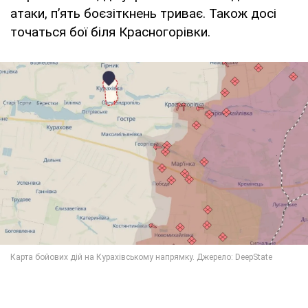
атаки, п’ять боєзіткнень триває. Також досі
точаться бої біля Красногорівки.