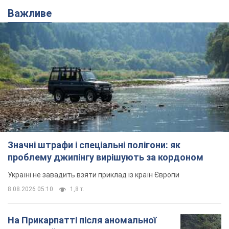
Значні штрафи і спеціальні полігони: як
проблему джипінгу вирішують за кордоном
Україні не завадить взяти приклад із країн Європи
8.08.2026 05:10
1,8 т.
На Прикарпатті після аномальної
спеки пройшла потужна злива:
дороги перетворились на річки.
Відео
Негода накрила Івано-Франківщину та
курортний Буковель
9 часов назад
20,5 т.
Жінці нарахували 729 тис. грн боргу
за газ через покази зіпсованого