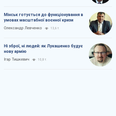
Ігар Тишкевич
10,8 т.
Коли закінчиться війна?
Юрій Хрістензен
5,3 т.