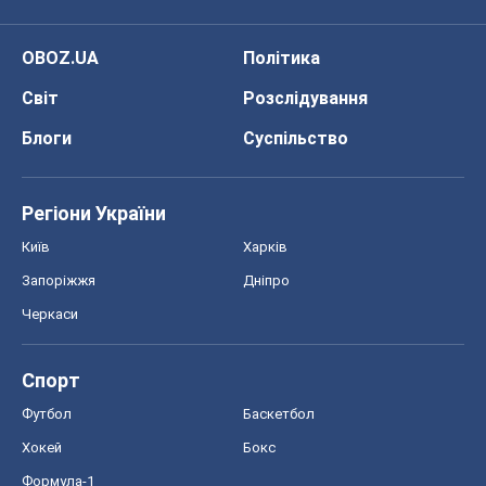
Київ
Харків
Запоріжжя
Дніпро
Черкаси
Спорт
Футбол
Баскетбол
Хокей
Бокс
Формула-1
Моя школа
ГДЗ
Підручники
Онлайн уроки
ДПА
ЗНО
НМТ
СНД посібники