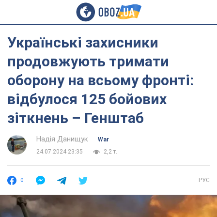
Українські захисники
продовжують тримати
оборону на всьому фронті:
відбулося 125 бойових
зіткнень – Генштаб
Надія Данищук
War
24.07.2024 23:35
2,2 т.
0
РУС